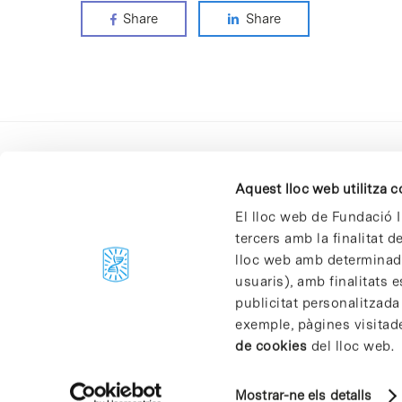
Share
Share
Aquest lloc web utilitza 
El lloc web de Fundació I
tercers amb la finalitat 
lloc web amb determinades
C/Baldiri Reixac, 4-12 i 15
usuaris), amb finalitats e
08028 Barcelona
publicitat personalitzada
T. 934 02 90 60
exemple, pàgines visitad
de cookies
del lloc web.
Mostrar-ne els detalls