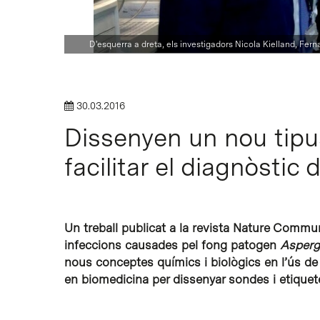
Intro per buscar o ESC per tancar
D'esquerra a dreta, els investigadors Nicola Kielland, Fern
30.03.2016
Dissenyen un nou tipu
facilitar el diagnòstic
Un treball publicat a la revista Nature Commun
infeccions causades pel fong patogen
Asperg
nous conceptes químics i biològics en l’ús 
en biomedicina per dissenyar sondes i etiquet