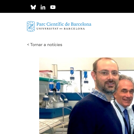
Skip
to
main
content
< Tornar a notícies