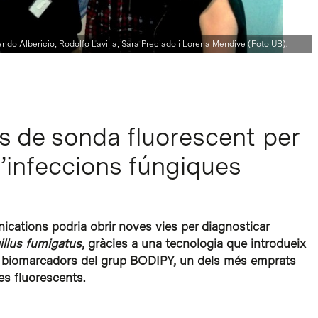
ando Albericio, Rodolfo Lavilla, Sara Preciado i Lorena Mendive (Foto UB).
s de sonda fluorescent per
 d’infeccions fúngiques
ications podria obrir noves vies per diagnosticar
illus fumigatus
, gràcies a una tecnologia que introdueix
de biomarcadors del grup BODIPY, un dels més emprats
es fluorescents.