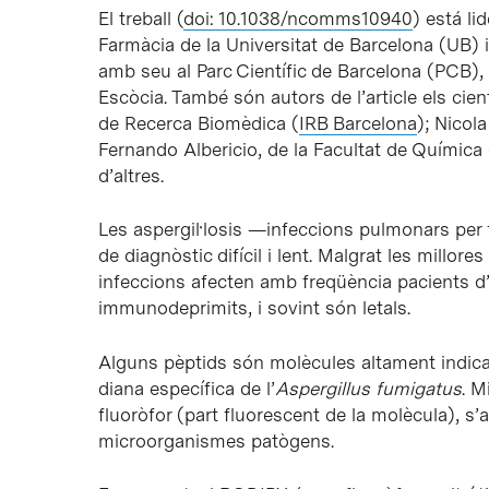
El treball (
doi: 10.1038/ncomms10940
) está li
Farmàcia de la Universitat de Barcelona (UB) i
amb seu al Parc Científic de Barcelona (PCB), 
Escòcia. També són autors de l’article els cien
de Recerca Biomèdica (
IRB Barcelona
); Nicola
Fernando Albericio, de la Facultat de Química 
d’altres.
Les aspergil·losis —infeccions pulmonars per
de diagnòstic difícil i lent. Malgrat les millor
infeccions afecten amb freqüència pacients d’
immunodeprimits, i sovint són letals.
Alguns pèptids són molècules altament indic
diana específica de l’
Aspergillus
fumigatus
. M
fluoròfor (part fluorescent de la molècula), s
microorganismes patògens.