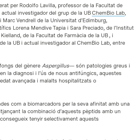
derat per Rodolfo Lavilla, professor de la Facultat de
 actual investigador del grup de la UB
ChemBio Lab
,
i Marc Vendrell de la Universitat d’Edimburg,
tífics Lorena Mendive Tapia i Sara Preciado, de l’Institut
 Kielland, de la Facultat de Farmàcia de la UB , i
de la UB i actual investigador al ChemBio Lab, entre
 fongs del gènere
Aspergillus
— són patologies greus i
es en la diagnosi i l’ús de nous antifúngics, aquestes
edat avançada i malalts hospitalitzats o
ades com a biomarcadors per la seva afinitat amb una
itjançant la combinació d’aquests pèptids amb un
’aconsegueix tenyir selectivament aquests