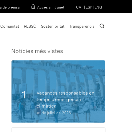
Menu
a de premsa
Accés a intranet
CAT
|
ESP
|
ENG
search
Comunitat
RESSÒ
Sostenibilitat
Transparència
Notícies més vistes
Vacances responsables en
temps d’emergència
climàtica
15 de juliol de 2026