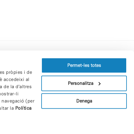
Perfil del contractant
Permet-les totes
es pròpies i de
Política de privacitat
è accedeixi al
Avís Legal
Personalitza
 de la d'altres
Política de cookies
ostrar-li
Patrons i patrocinadors
Denega
e navegació (per
Borsa de treball
ltar la
Política
Contacte