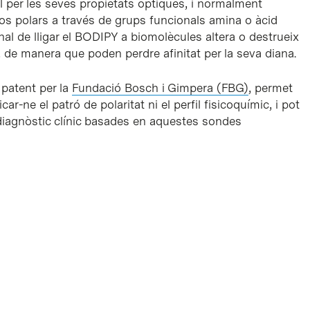
l per les seves propietats òptiques, i normalment
os polars a través de grups funcionals amina o àcid
nal de lligar el BODIPY a biomolècules altera o destrueix
 de manera que poden perdre afinitat per la seva diana.
 patent per la
Fundació Bosch i Gimpera (FBG)
, permet
r-ne el patró de polaritat ni el perfil fisicoquímic, i pot
 diagnòstic clínic basades en aquestes sondes