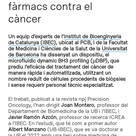
fàrmacs contra el
càncer
Un equip d’experts de l’
Institut de Bioenginyeria
de Catalunya (IBEC)
, ubicat al PCB, i de la Facultat
de Medicina i Ciències de la Salut de la
Universitat
de Barcelona
ha dissenyat un dispositiu, el
microfluidic dynamic BH3 profiling (μDBP), que
prediu l’eficàcia del tractament del càncer de
manera ràpida i automatitzada, utilitzant un
nombre reduït de cèl·lules procedents de biòpsies
i sense requerir personal tècnic especialitzat.
El treball, publicat a la revista npj Precision
Oncology, l’han dirigit
Joan Montero
, professor del
Departament de Biomedicina de la UB i l’IBEC, i
Javier Ramón Azcón
, professor de recerca ICREA
a l’IBEC. En l’estudi, que té com a primer autor
Albert Manzano
(UB-IBEC), que es va doctorar a
la UB el 2022 amb una tesi sobre medicina de