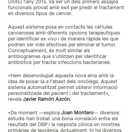
Units) l’any 2015. Va ser un dels primers assajos
funcionals provat amb èxit per predir el tractament
en diversos tipus de càncer.
Aquest sistema posa en contacte les cèl·lules
canceroses amb diferents opcions terapèutiques
per identificar
ex vivo
i de manera ràpida les que
podrien ser més efectives per eliminar el tumor.
Conceptualment, és molt similar als
antibiogrames que s’utilitzen per identificar
antibiòtics per tractar infeccions bacterianes.
«Hem desenvolupat aquesta nova eina amb la
idea de posar-la a l’abast dels oncòlegs. Aquest
sistema automatitzat permet obtenir informació
personalitzada del pacient i del tractament»,
revela
Javier Ramón Azcón
.
«De moment —explica
Joan Montero
— diversos
estudis han trobat una bona correlació entre els
resultats del DBP i la resposta clínica en mostres
primàries de leucèmia. Actualment, hi ha diversos