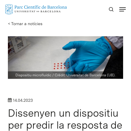
Skip
Menu
to
main
< Tornar a notícies
content
Dispositiu microfluídic / Crèdit: Universitat de Barcelona (UB).
14.04.2023
Dissenyen un dispositiu
per predir la resposta de