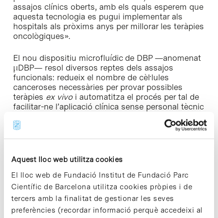
assajos clínics oberts, amb els quals esperem que
aquesta tecnologia es pugui implementar als
hospitals als pròxims anys per millorar les teràpies
oncològiques».
El nou dispositiu microfluídic de DBP —anomenat
μDBP— resol diversos reptes dels assajos
funcionals: redueix el nombre de cèl·lules
canceroses necessàries per provar possibles
teràpies
ex vivo
i automatitza el procés per tal de
facilitar-ne l’aplicació clínica sense personal tècnic
especialitzat.
«Gràcies a la nostra plataforma microfluídica
μDBP, que està dotada de petits pous per sembrar
les cèl·lules, podem reduir el nombre cèl·lules
Aquest lloc web utilitza cookies
requerides per provar un tractament. Es tracta
El lloc web de Fundació Institut de Fundació Parc
d’una innovació decisiva per augmentar el nombre
Científic de Barcelona utilitza cookies pròpies i de
de fàrmacs que es poden avaluar», afegeix
Albert
Manzano.
tercers amb la finalitat de gestionar les seves
preferències (recordar informació perquè accedeixi al