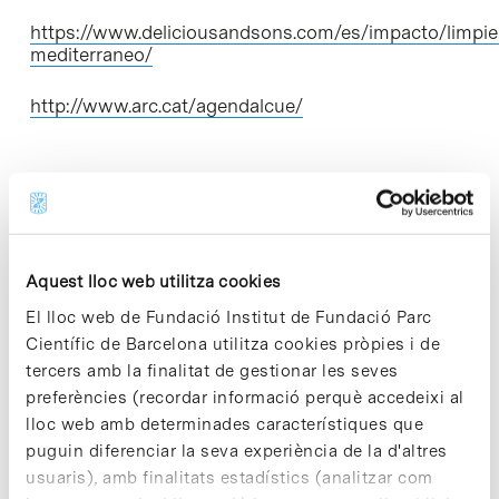
https://www.deliciousandsons.com/es/impacto/limpie
mediterraneo/
http://www.arc.cat/agendalcue/
Share
Share
Aquest lloc web utilitza cookies
El lloc web de Fundació Institut de Fundació Parc
Científic de Barcelona utilitza cookies pròpies i de
Categories ODS
tercers amb la finalitat de gestionar les seves
preferències (recordar informació perquè accedeixi al
> ACCIÓ CLIMÀTICA
lloc web amb determinades característiques que
> ALIANCES PER ASSOLIR OBJECTIUS
puguin diferenciar la seva experiència de la d'altres
> CONSUM I PRODUCCIÓ RESPONSABLES
usuaris), amb finalitats estadístics (analitzar com
> EDUCACIÓ DE QUALITAT