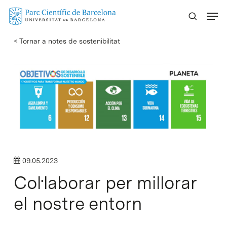
Skip
Menu
to
main
< Tornar a notes de sostenibilitat
content
09.05.2023
Col·laborar per millorar
el nostre entorn