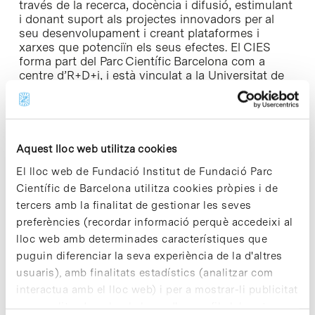
través de la recerca, docència i difusió, estimulant
i donant suport als projectes innovadors per al
seu desenvolupament i creant plataformes i
xarxes que potenciïn els seus efectes. El CIES
forma part del Parc Científic Barcelona com a
centre d’R+D+i, i està vinculat a la Universitat de
Barcelona per a la realització conjunta d’activitats
de recerca i programes de formació.
Programa del workshop (pdf)
Aquest lloc web utilitza cookies
El lloc web de Fundació Institut de Fundació Parc
Científic de Barcelona utilitza cookies pròpies i de
tercers amb la finalitat de gestionar les seves
Share
Share
preferències (recordar informació perquè accedeixi al
lloc web amb determinades característiques que
puguin diferenciar la seva experiència de la d'altres
usuaris), amb finalitats estadístics (analitzar com
interactua amb el lloc web) i per a mostrar-li publicitat
personalitzada sobre la base d'un perfil elaborat a
Notícies més vistes