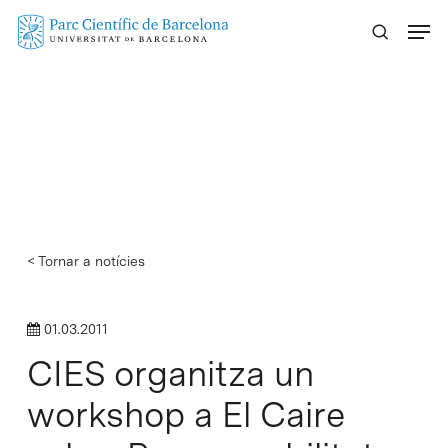
Skip
Menu
to
main
content
< Tornar a notícies
01.03.2011
CIES organitza un
workshop a El Caire