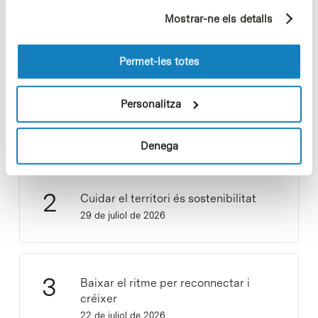
partir dels seus hàbits de navegació (per exemple,
Mostrar-ne els detalls
pàgines visitades). Per a obtenir més informació sobre
les cookies pot consultar la
Política de cookies
del
lloc web.
Permet-les totes
Vacances responsables en temps
Personalitza
d’emergència climàtica
15 de juliol de 2026
Denega
Cuidar el territori és sostenibilitat
29 de juliol de 2026
Baixar el ritme per reconnectar i
créixer
22 de juliol de 2026