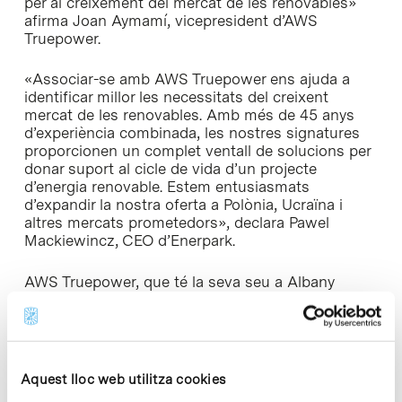
per al creixement del mercat de les renovables»
afirma Joan Aymamí, vicepresident d’AWS
Truepower.
«Associar-se amb AWS Truepower ens ajuda a
identificar millor les necessitats del creixent
mercat de les renovables. Amb més de 45 anys
d’experiència combinada, les nostres signatures
proporcionen un complet ventall de solucions per
donar suport al cicle de vida d’un projecte
d’energia renovable. Estem entusiasmats
d’expandir la nostra oferta a Polònia, Ucraïna i
altres mercats prometedors», declara Pawel
Mackiewincz, CEO d’Enerpark.
AWS Truepower, que té la seva seu a Albany
(Nova York), centra la seva activitat en el
desenvolupament d’aplicacions i serveis per al
sector de les energies renovables. Ha
desenvolupat projectes en més de 60 països i
entre els seus clients destaquen Iberdrola,
Aquest lloc web utilitza cookies
Acciona, E.ON, Gas Natural Fenosa, Gamesa,