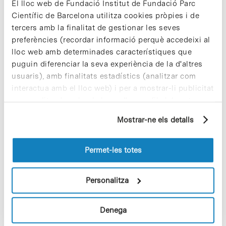
Suzlon, el Banc Mundial i nombrosos governs i
El lloc web de Fundació Institut de Fundació Parc
agències energètiques internacionals. La filial de la
Científic de Barcelona utilitza cookies pròpies i de
companyia per a Europa i Amèrica Llatina –
AWS
tercers amb la finalitat de gestionar les seves
Truepower, SLU
– està ubicada al Parc Científic de
preferències (recordar informació perquè accedeixi al
Barcelona, i participada per l’spin-off Meteosim
lloc web amb determinades característiques que
SL, fundada l’any 2003 per un grup
d’investigadors del Departament d’Astronomia i
puguin diferenciar la seva experiència de la d'altres
Meteorologia de la Universitat de Barcelona i la
usuaris), amb finalitats estadístics (analitzar com
companyia nord-americana Meso Inc.
interactua amb el lloc web) i per a mostrar-li publicitat
personalitzada sobre la base d'un perfil elaborat a
partir dels seus hàbits de navegació (per exemple,
Mostrar-ne els detalls
pàgines visitades). Per a obtenir més informació sobre
les cookies pot consultar la
Política de cookies
del
Share
Share
lloc web.
Permet-les totes
Personalitza
Notícies més vistes
Denega