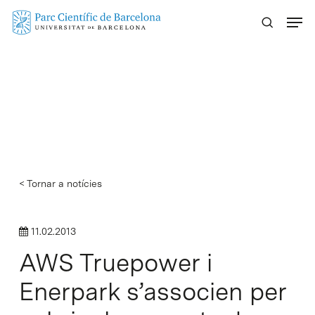
Skip
Menu
to
main
content
< Tornar a notícies
11.02.2013
AWS Truepower i
Enerpark s’associen per