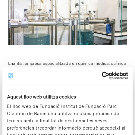
Enantia, empresa especialitzada en química mèdica, química
de processos i desenvolupament de formes sòlides, amplia
les seves instal·lacions al Parc Científic de Barcelona amb la
posada a punt d’un Kilo…
Aquest lloc web utilitza cookies
Read More
El lloc web de Fundació Institut de Fundació Parc
Científic de Barcelona utilitza cookies pròpies i de
tercers amb la finalitat de gestionar les seves
preferències (recordar informació perquè accedeixi al