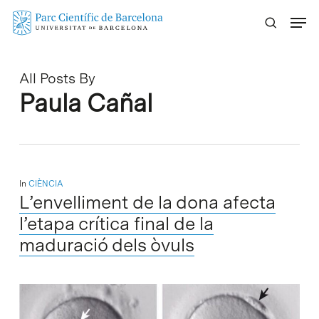
Skip
Menu
to
main
content
All Posts By
Paula Cañal
In
CIÈNCIA
L’envelliment de la dona afecta
l’etapa crítica final de la
maduració dels òvuls