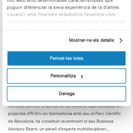
lloc web amb determinades característiques que
In
EMPRESES
puguin diferenciar la seva experiència de la d'altres
Genesis Biomed es reforça amb
usuaris), amb finalitats estadístics (analitzar com
la contractació d’un panel
interactua amb el lloc web) i per a mostrar-li publicitat
d’assessors de primer nivell
personalitzada sobre la base d'un perfil elaborat a
partir dels seus hàbits de navegació (per exemple,
Mostrar-ne els detalls
pàgines visitades). Per a obtenir més informació sobre
les cookies pot consultar la
Política de cookies
del
lloc web.
Permet-les totes
Personalitza
Denega
Genesis Biomed, empresa de consultoria especialitzada en
projectes d'R+D+i en biomedicina amb seu al Parc Científic
de Barcelona, ha constituït recentment el seu Business
Advisory Board, un panell d'experts multidisciplinari,…