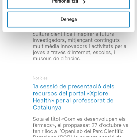
Personalitza
Europea, través del 7è Programa Marc, i
que compta també amb el suport de la
Fundació Amgen– és apropar la
Denega
investigació biomèdica a l’educació,
estimular el debat social, fomentar la
cultura científica i inspirar a futurs
investigadors, mitjançant continguts
multimèdia innovadors i activitats per a
joves a través d’Internet, escoles, i
museus de ciències.
Notícies
1a sessió de presentació dels
recursos del portal «Xplore
Health» per al professorat de
Catalunya
Sota el títol «Com es desenvolupen els
fàrmacs», el proppassat 27 d’octubre va
tenir lloc a l’OpenLab del Parc Científic