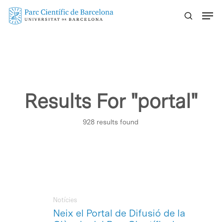
Skip
Menu
to
main
content
Results For
"portal"
928 results found
Notícies
Neix el Portal de Difusió de la