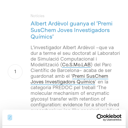
Notícies
Albert Ardèvol guanya el ‘Premi
SusChem Joves Investigadors
Químics’
L’investigador Albert Ardèvol –que va
dur a terme el seu doctorat al Laboratori
de Simulació Computacional i
Modelització (
Co.S.Mo.LAB
) del Parc
Científic de Barcelona– acaba de ser
guardonat amb el ‘
Premi SusChem
Joves Investigadors Químics
‘ en la
categoria PREDOC pel treball ‘
The
molecular mechanism of enzymatic
glycosyl transfer with retention of
configuration: evidence for a short-lived
oxocarbenium ion-like species
‘, publicat
en 2011 a Angewandte Chemie (
DOI:
10.1002/anie.201104623
), una de les
més prestigioses revistes de química.