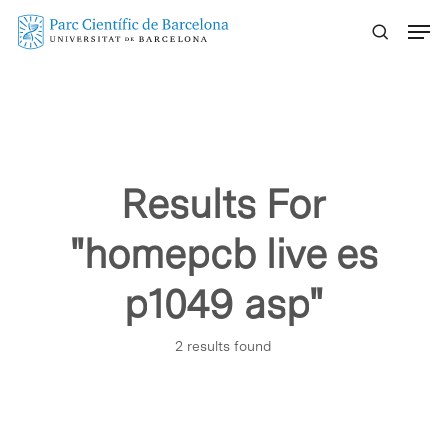
Skip
Menu
to
main
content
Results For
"homepcb live es
p1049 asp"
2 results found