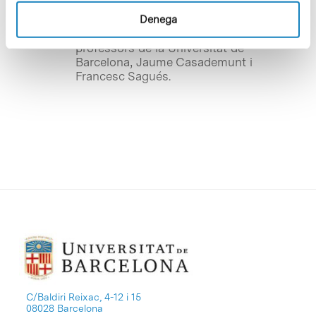
GROUP
) –que forma part de la unitat
Co.S.Mo. LAB (Computer Simulation &
Denega
Modeling) ubicada al PCB– i els
professors de la Universitat de
Barcelona, Jaume Casademunt i
Francesc Sagués.
C/Baldiri Reixac, 4-12 i 15
08028 Barcelona