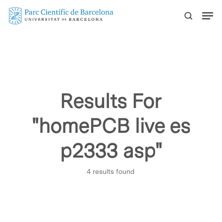
Skip
Menu
to
main
content
Results For
"homePCB live es
p2333 asp"
4 results found