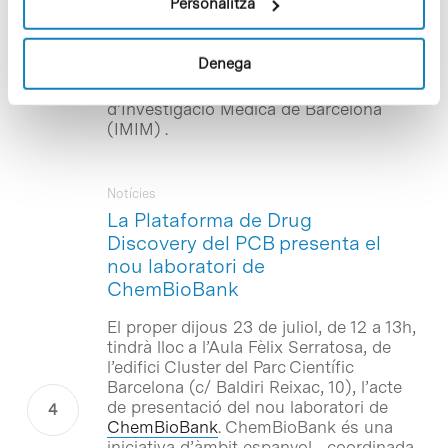
Personalitza
de la Plataforma de Screening de la
Universidade de Santiago de
Compostela (USC) i Ferran Sanz,
Denega
director del programa d’Informàtica
Biomèdica de l’Institut Municipal
d’Investigació Mèdica de Barcelona
(IMIM) .
Notícies
La Plataforma de Drug
Discovery del PCB presenta el
nou laboratori de
ChemBioBank
El proper dijous 23 de juliol, de 12 a 13h,
tindrà lloc a l’Aula Fèlix Serratosa, de
l’edifici Cluster del Parc Científic
Barcelona (c/ Baldiri Reixac, 10), l’acte
de presentació del nou laboratori de
ChemBioBank
. ChemBioBank és una
iniciativa d’àmbit espanyol –coordinada