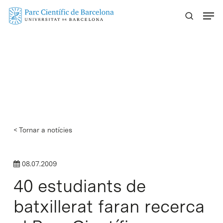
Skip
Menu
to
main
content
< Tornar a notícies
08.07.2009
40 estudiants de
batxillerat faran recerca