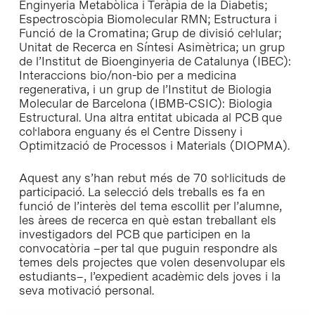
Enginyeria Metabòlica i Teràpia de la Diabetis;
Espectroscòpia Biomolecular RMN; Estructura i
Funció de la Cromatina; Grup de divisió cel·lular;
Unitat de Recerca en Síntesi Asimètrica; un grup
de l’Institut de Bioenginyeria de Catalunya (IBEC):
Interaccions bio/non-bio per a medicina
regenerativa, i un grup de l’Institut de Biologia
Molecular de Barcelona (IBMB-CSIC): Biologia
Estructural. Una altra entitat ubicada al PCB que
col·labora enguany és el Centre Disseny i
Optimització de Processos i Materials (DIOPMA).
Aquest any s’han rebut més de 70 sol·licituds de
participació. La selecció dels treballs es fa en
funció de l’interès del tema escollit per l’alumne,
les àrees de recerca en què estan treballant els
investigadors del PCB que participen en la
convocatòria –per tal que puguin respondre als
temes dels projectes que volen desenvolupar els
estudiants–, l’expedient acadèmic dels joves i la
seva motivació personal.