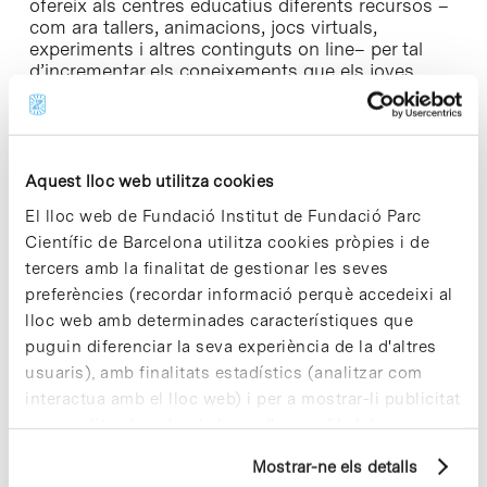
ofereix als centres educatius diferents recursos –
com ara tallers, animacions, jocs virtuals,
experiments i altres continguts on line– per tal
d’incrementar els coneixements que els joves
europeus tenen en aquest àmbit, fomentar
vocacions científiques i promoure l’acceptació
social d’aquestes noves tecnologies, en un
moment en què les seves aplicacions estan
emergint. Des que va posar-se en marxa, ara fa
Aquest lloc web utilitza cookies
poc més d’un any, el portal ha rebut més de
El lloc web de Fundació Institut de Fundació Parc
150.000 visites, i ha comptat amb la participació
Científic de Barcelona utilitza cookies pròpies i de
de centres educatius de més de 100 països de tot
el món.
tercers amb la finalitat de gestionar les seves
preferències (recordar informació perquè accedeixi al
«Nanoyou» es una de les múltiples iniciatives
lloc web amb determinades característiques que
promogudes pel programa de difusió de la ciència
puguin diferenciar la seva experiència de la d'altres
«
Recerca en Societat
» del Parc Científic Barcelona,
usuaris), amb finalitats estadístics (analitzar com
que organitza més de 120 activitats presencials
interactua amb el lloc web) i per a mostrar-li publicitat
gratuïtes en què participen prop de 6.000
persones anualment. Darrerrament aquest
personalitzada sobre la base d'un perfil elaborat a
programa també ha incorporat «
Xplore Health
», el
partir dels seus hàbits de navegació (per exemple,
primer portal europeu dirigit a la comunitat
Mostrar-ne els detalls
pàgines visitades). Per a obtenir més informació sobre