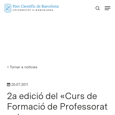
Skip
Menu
to
main
content
< Tornar a notícies
20.07.2011
2a edició del «Curs de
Formació de Professorat