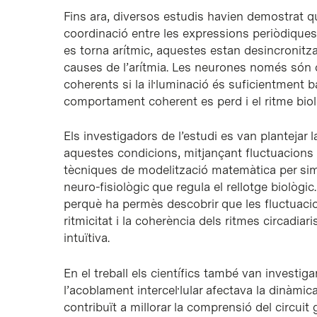
Fins ara, diversos estudis havien demostrat q
coordinació entre les expressions periòdique
es torna arítmic, aquestes estan desincronitz
causes de l’arítmia. Les neurones només són c
coherents si la il·luminació és suficientment b
comportament coherent es perd i el ritme biolò
Els investigadors de l’estudi es van plantejar l
aquestes condicions, mitjançant fluctuacions en 
tècniques de modelització matemàtica per simul
neuro-fisiològic que regula el rellotge biològ
perquè ha permès descobrir que les fluctuacions
ritmicitat i la coherència dels ritmes circadia
intuïtiva.
En el treball els científics també van investiga
l’acoblament intercel·lular afectava la dinàmica
contribuït a millorar la comprensió del circu