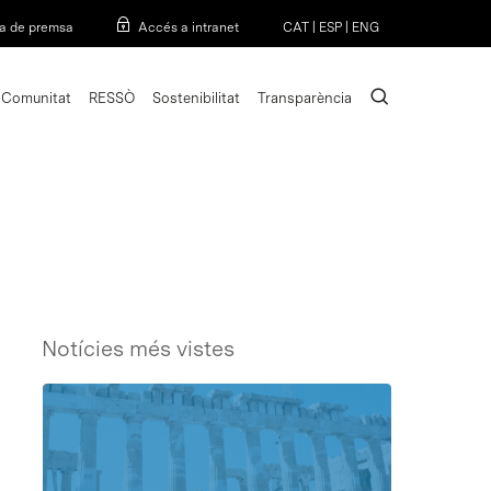
Menu
a de premsa
Accés a intranet
CAT
|
ESP
|
ENG
search
Comunitat
RESSÒ
Sostenibilitat
Transparència
Notícies més vistes