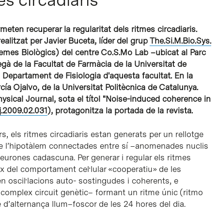
meten recuperar la regularitat dels ritmes circadiaris.
ealitzat per Javier Buceta, líder del grup
The.Si.M.Bio.Sys.
temes Biològics) del centre Co.S.Mo Lab –ubicat al Parc
gà de la Facultat de Farmàcia de la Universitat de
l Departament de Fisiologia d'aquesta facultat. En la
cía Ojalvo, de la Universitat Politècnica de Catalunya.
ysical Journal
, sota el títol "
Noise-induced coherence in
pj.2009.02.031
), protagonitza la portada de la revista.
 els ritmes circadiaris estan generats per un rellotge
s de l’hipotàlem connectades entre sí –anomenades nuclis
rones cadascuna. Per generar i regular els ritmes
veix del comportament cel·lular «cooperatiu» de les
oscil·lacions auto- sostingudes i coherents, e
complex circuit genètic– formant un ritme únic (ritmo
e d’alternança llum–foscor de les 24 hores del dia.