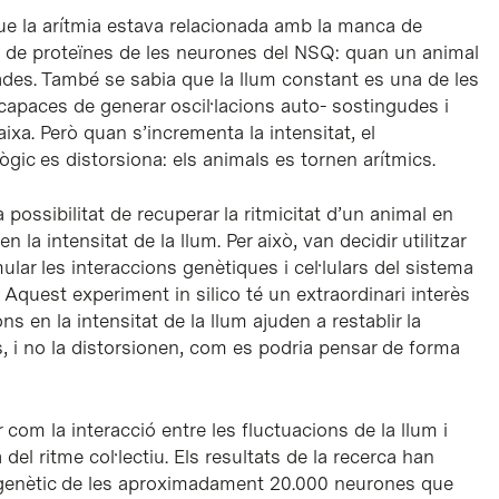
ue la arítmia estava relacionada amb la manca de
s de proteïnes de les neurones del NSQ: quan un animal
ades. També se sabia que la llum constant es una de les
apaces de generar oscil·lacions auto- sostingudes i
aixa. Però quan s’incrementa la intensitat, el
gic es distorsiona: els animals es tornen arítmics.
a possibilitat de recuperar la ritmicitat d’un animal en
la intensitat de la llum. Per això, van decidir utilitzar
ar les interaccions genètiques i cel·lulars del sistema
ic. Aquest experiment
in silico
té un extraordinari interès
 en la intensitat de la llum ajuden a restablir la
ris, i no la distorsionen, com es podria pensar de forma
r com la interacció entre les fluctuacions de la llum i
 del ritme col·lectiu. Els resultats de la recerca han
it genètic de les aproximadament 20.000 neurones que