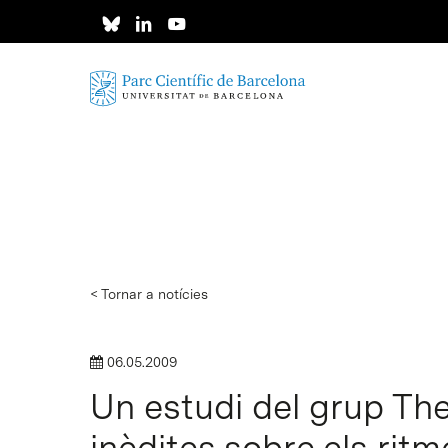
Skip
to
main
content
< Tornar a notícies
06.05.2009
Un estudi del grup The
inèdites sobre els ritm