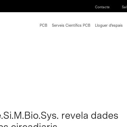
Contacte
Sal
PCB
Serveis Científics PCB
Lloguer d’espais
.Si.M.Bio.Sys. revela dades
es circadiaris