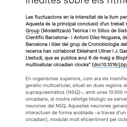
Intro per buscar o ESC per tancar
Les fluctuacions en la intensitat de la llum per
Aquesta és la principal conclusió d'un treball r
Group
(Modelització Teòrica i In Silico de Sis
Científic Barcelona– i Antoni Díez-Noguera, de
Barcelona i líder del grup de Cronobiologia de
recerca han col·laborat Ekkehard Ullner i J. Gar
L'estudi, que es publica avui 6 de maig a
Bioph
multicellular circadian clocks
" (
doi:10.1016/j.b
En organismes superiors, com ara els mamífers,
genètic multicel·lular, situat en dues region
supraquiasmàtics (NSQ)–, amb unes 10.000 neu
circadiaris, el nostre rellotge biològic se ser
neurones del NSQ. Aquestes neurones generen 
interactuen de forma acoblada –a traves d’un 
circadiari), modulat molt eficientment pel cicl