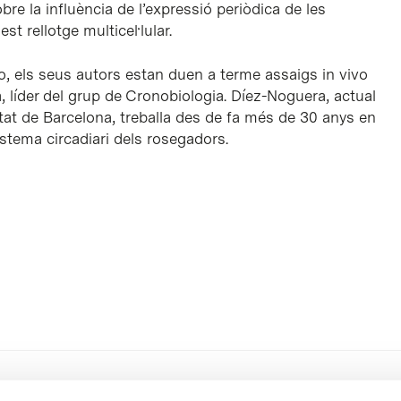
obre la influència de l’expressió periòdica de les
t rellotge multicel·lular.
co
, els seus autors estan duen a terme assaigs
in vivo
, líder del grup de Cronobiologia. Díez-Noguera, actual
tat de Barcelona, treballa des de fa més de 30 anys en
sistema circadiari dels rosegadors.