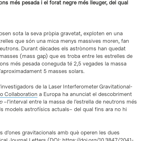
rons més pesada i el forat negre més lleuger, del qual
psen sota la seva pròpia gravetat, exploten en una
strelles que són una mica menys massives moren, fan
 neutrons. Durant dècades els astrònoms han quedat
e masses (mass gap) que es troba entre les estrelles de
eutrons més pesada coneguda té 2,5 vegades la massa
 d’aproximadament 5 masses solars.
investigadors de la Laser Interferometer Gravitational-
go Collaboration
a Europa ha anunciat el descobriment
p
–l’interval entre la massa de l’estrella de neutrons més
s models astrofísics actuals– del qual fins ara no hi
tors d’ones gravitacionals amb què operen les dues
cal Journal Letters (
DOI: https://doi.org/10.3847/2041-