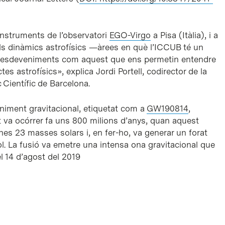
 instruments de l’observatori
EGO-Virgo
a Pisa (Itàlia), i a
els dinàmics astrofísics —àrees en què l’ICCUB té un
 esdeveniments com aquest que ens permetin entendre
es astrofísics», explica Jordi Portell, codirector de la
 Científic de Barcelona.
eniment gravitacional, etiquetat com a
GW190814
,
 va ocórrer fa uns 800 milions d’anys, quan aquest
nes 23 masses solars i, en fer-ho, va generar un forat
l. La fusió va emetre una intensa ona gravitacional que
el 14 d’agost del 2019