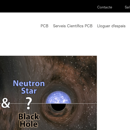
Contacte
Sal
PCB
Serveis Científics PCB
Lloguer d’espais