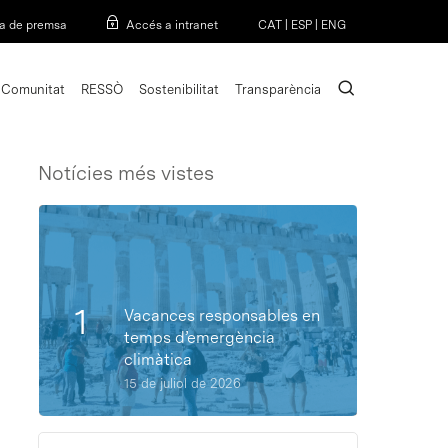
Menu
a de premsa
Accés a intranet
CAT
|
ESP
|
ENG
search
Comunitat
RESSÒ
Sostenibilitat
Transparència
Notícies més vistes
Vacances responsables en
temps d’emergència
climàtica
15 de juliol de 2026