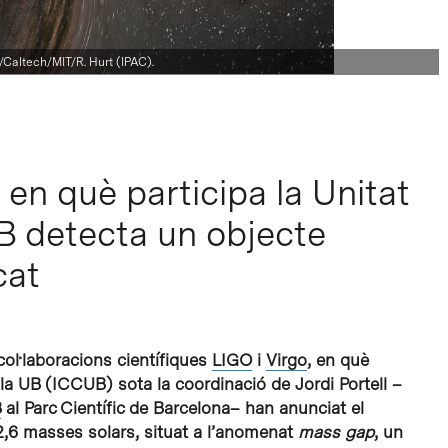
/Caltech/MIT/R. Hurt (IPAC).
 en què participa la Unitat
B detecta un objecte
cat
col·laboracions científiques
LIGO
i
Virgo
, en què
 la UB (ICCUB) sota la coordinació de Jordi Portell –
B
al Parc Científic de Barcelona– han anunciat el
,6 masses solars, situat a l’anomenat
mass gap
, un