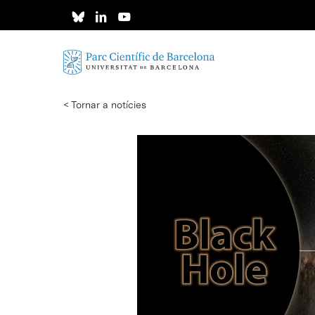
Skip
to
main
content
< Tornar a notícies