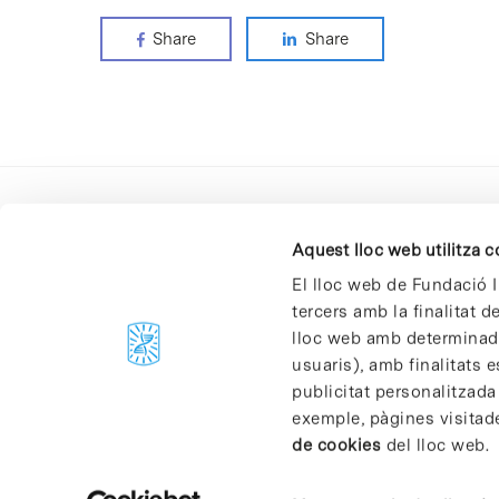
Share
Share
Aquest lloc web utilitza 
El lloc web de Fundació I
tercers amb la finalitat 
lloc web amb determinades
C/Baldiri Reixac, 4-12 i 15
usuaris), amb finalitats e
08028 Barcelona
publicitat personalitzada
T. 934 02 90 60
exemple, pàgines visitad
de cookies
del lloc web.