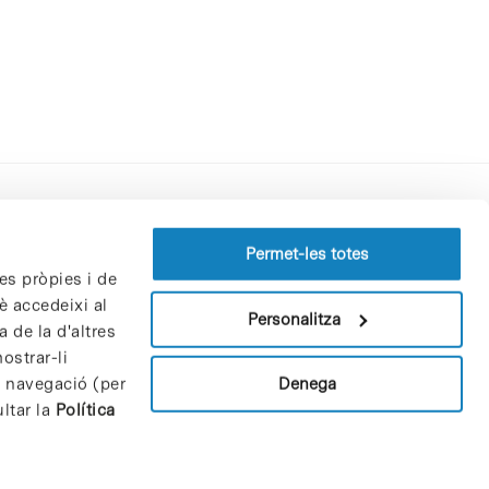
Perfil del contractant
Permet-les totes
es pròpies i de
Política de privacitat
è accedeixi al
Avís Legal
Personalitza
 de la d'altres
Política de cookies
ostrar-li
Patrons i patrocinadors
Denega
e navegació (per
Borsa de treball
ltar la
Política
Contacte