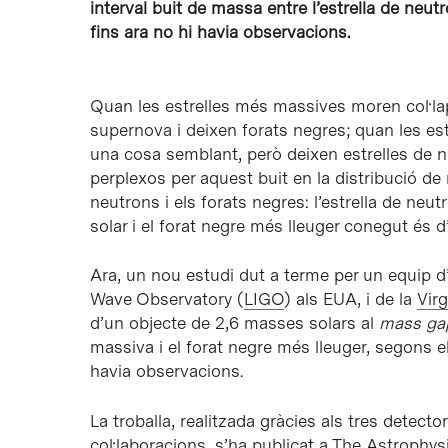
interval buit de massa entre l’estrella de neut
fins ara no hi havia observacions.
Quan les estrelles més massives moren col·la
supernova i deixen forats negres; quan les e
una cosa semblant, però deixen estrelles de
perplexos per aquest buit en la distribució d
neutrons i els forats negres: l’estrella de n
solar i el forat negre més lleuger conegut és
Ara, un nou estudi dut a terme per un equip d’
Wave Observatory (
LIGO
) als EUA, i de la
Vir
d’un objecte de 2,6 masses solars al
mass ga
massiva i el forat negre més lleuger, segons el
havia observacions.
La troballa, realitzada gràcies als tres detec
col·laboracions, s’ha publicat a The Astrophysi