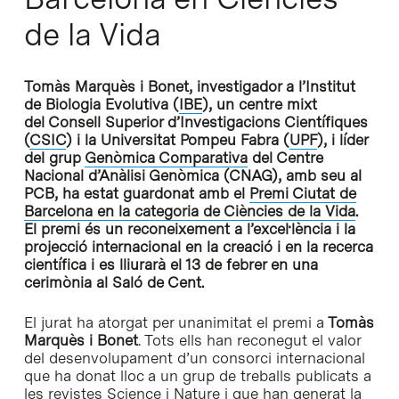
de la Vida
Tomàs Marquès i Bonet, investigador a l’Institut
de Biologia Evolutiva (
IBE
), un centre mixt
del Consell Superior d’Investigacions Científiques
(
CSIC
) i la Universitat Pompeu Fabra (
UPF
), i líder
del grup
Genòmica Comparativa
del Centre
Nacional d’Anàlisi Genòmica (CNAG), amb seu al
PCB, ha estat guardonat amb el
Premi Ciutat de
Barcelona en la categoria de Ciències de la Vida
.
El premi és un reconeixement a l’excel·lència i la
projecció internacional en la creació i en la recerca
científica i es lliurarà el 13 de febrer en una
cerimònia al Saló de Cent.
El jurat ha atorgat per unanimitat el premi a
Tomàs
Marquès i Bonet
. Tots ells han reconegut el valor
del desenvolupament d’un consorci internacional
que ha donat lloc a un grup de treballs publicats a
les revistes Science i Nature i que han generat la