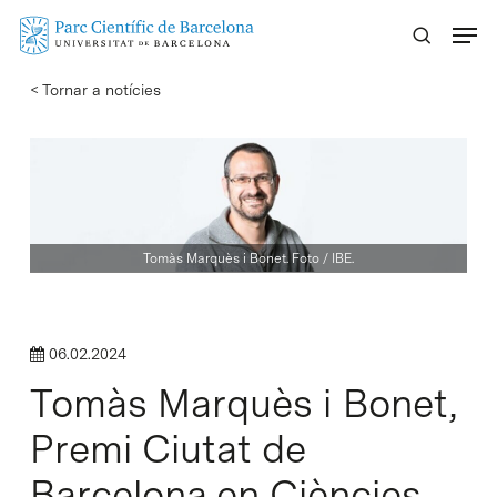
Skip
Menu
to
main
< Tornar a notícies
content
Tomàs Marquès i Bonet. Foto / IBE.
06.02.2024
Tomàs Marquès i Bonet,
Premi Ciutat de
Barcelona en Ciències