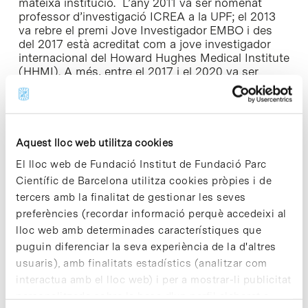
mateixa institució. L’any 2011 va ser nomenat
professor d’investigació ICREA a la UPF; el 2013
va rebre el premi Jove Investigador EMBO i des
del 2017 està acreditat com a jove investigador
internacional del Howard Hughes Medical Institute
(HHMI). A més, entre el 2017 i el 2020 va ser
director de l’IBE (CSIC-UPF).
L’any 2023,
Tomàs Marquès i Bonet
va liderar un
número especial a la
revista Science que aglutina
Aquest lloc web utilitza cookies
l’anàlisi del catàleg genètic de primats més
complet fins ara
, un projecte que compara el
El lloc web de Fundació Institut de Fundació Parc
genoma de 809 individus de 233 espècies de
Científic de Barcelona utilitza cookies pròpies i de
primats amb el 80% dels genomes seqüenciats ​​al
tercers amb la finalitat de gestionar les seves
CNAG.
preferències (recordar informació perquè accedeixi al
Els resultats han ajudat a crear un nou algorisme
lloc web amb determinades característiques que
d’intel·ligència artificial amb rellevància clínica, per
puguin diferenciar la seva experiència de la d'altres
identificar les causes genètiques de les malalties
usuaris), amb finalitats estadístics (analitzar com
humanes fent servir les dades genètiques dels
interactua amb el lloc web) i per a mostrar-li publicitat
primats.
personalitzada sobre la base d'un perfil elaborat a