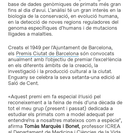
base de dades genòmiques de primats més gran
fins al dia d’avui. L’anàlisi té un gran interès en la
biologia de la conservació, en evolució humana,
en la detecció de noves regions reguladores del
genoma específiques d’humans i de mutacions
lligades a malalties.
Creats el 1949 per l’Ajuntament de Barcelona,
els
Premis Ciutat de Barcelona
són convocats
anualment amb l’objectiu de premiar l’excel·lència
en els diferents àmbits de la creació, la
investigació i la producció cultural a la ciutat.
Enguany se celebra la seva setanta-una edició al
Saló de Cent.
«Aquest premi em fa especial il·lusió pel
reconeixement a la feina de més d’una dècada de
tot el meu grup (present i passat) dedicada a
estudiar els primats com a model adequat per
entendre’ns a nosaltres mateixos com a espècie”,
afirma
Tomàs Marquès i Bonet
, professor ICREA
al Departament de Medicina i Ciències de la Vida