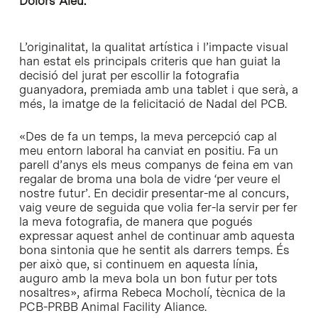
Dolors Aleu.
L’originalitat, la qualitat artística i l’impacte visual
han estat els principals criteris que han guiat la
decisió del jurat per escollir la fotografia
guanyadora, premiada amb una tablet i que serà, a
més, la imatge de la felicitació de Nadal del PCB.
«Des de fa un temps, la meva percepció cap al
meu entorn laboral ha canviat en positiu. Fa un
parell d’anys els meus companys de feina em van
regalar de broma una bola de vidre ‘per veure el
nostre futur’. En decidir presentar-me al concurs,
vaig veure de seguida que volia fer-la servir per fer
la meva fotografia, de manera que pogués
expressar aquest anhel de continuar amb aquesta
bona sintonia que he sentit als darrers temps. És
per això que, si continuem en aquesta línia,
auguro amb la meva bola un bon futur per tots
nosaltres», afirma Rebeca Mocholí, tècnica de la
PCB-PRBB Animal Facility Aliance.