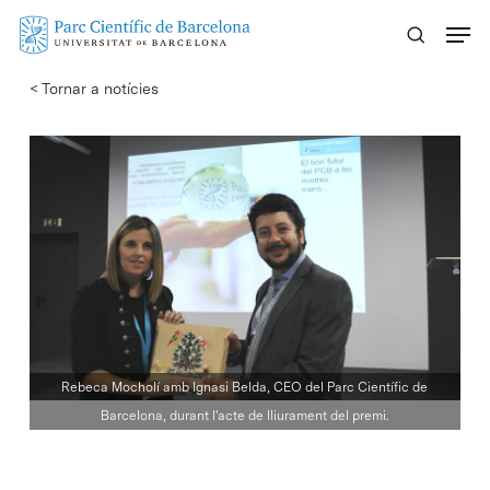
Skip
Menu
to
main
< Tornar a notícies
content
Rebeca Mocholí amb Ignasi Belda, CEO del Parc Científic de
Barcelona, durant l'acte de lliurament del premi.