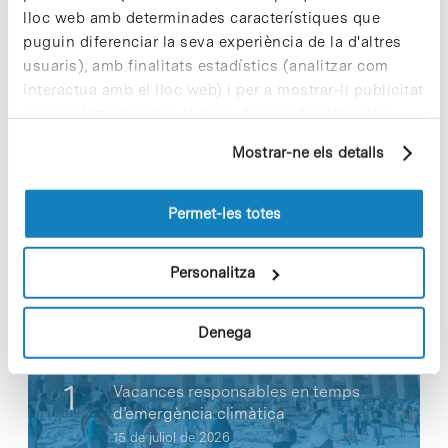
lloc web amb determinades característiques que
puguin diferenciar la seva experiència de la d'altres
usuaris), amb finalitats estadístics (analitzar com
interactua amb el lloc web) i per a mostrar-li publicitat
personalitzada sobre la base d'un perfil elaborat a
Share
Share
partir dels seus hàbits de navegació (per exemple,
Mostrar-ne els detalls
pàgines visitades). Per a obtenir més informació sobre
les cookies pot consultar la
Política de cookies
del
lloc web.
Permet-les totes
Notícies més vistes
Personalitza
Denega
Vacances responsables en temps
d’emergència climàtica
15 de juliol de 2026