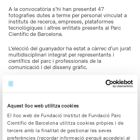
A la convocatòria s’hi han presentat 47
fotografies dutes a terme per personal vinculat a
instituts de recerca, empreses, plataformes
tecnològiques i altres entitats presents al Parc
Científic de Barcelona.
L’elecció del guanyador ha estat a càrrec d’un jurat
multidisciplinari integrat per representants i
científics del parc i professionals de la
comunicació i del disseny gràfic.
Totes les fotografies es poden veure a les
pantalles de plasma que hi ha a les recepcions de
l’edifici Clúster i de les Torres R+D+I. També es
poden consultar a Instagram amb
Aquest lloc web utilitza cookies
l’etiqueta
#UnDiaAlPCB2017
.
El lloc web de Fundació Institut de Fundació Parc
El Parc Científic de Barcelona vol agrair a tots i
Científic de Barcelona utilitza cookies pròpies i de
totes la participació en aquest concurs, una
tercers amb la finalitat de gestionar les seves
iniciativa que ha tingut molt bona acollida entre
preferències (recordar informació perquè accedeixi al
els membres de la Comunitat PCB.