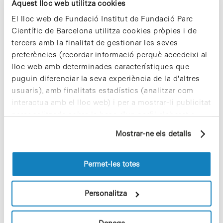
Aquest lloc web utilitza cookies
Notícies més vistes
El lloc web de Fundació Institut de Fundació Parc
Científic de Barcelona utilitza cookies pròpies i de
tercers amb la finalitat de gestionar les seves
preferències (recordar informació perquè accedeixi al
lloc web amb determinades característiques que
puguin diferenciar la seva experiència de la d'altres
Vacances responsables en temps
usuaris), amb finalitats estadístics (analitzar com
d’emergència climàtica
interactua amb el lloc web) i per a mostrar-li publicitat
15 de juliol de 2026
personalitzada sobre la base d'un perfil elaborat a
partir dels seus hàbits de navegació (per exemple,
Mostrar-ne els detalls
pàgines visitades). Per a obtenir més informació sobre
les cookies pot consultar la
Política de cookies
del
Cuidar el territori és sostenibilitat
lloc web.
Permet-les totes
29 de juliol de 2026
Personalitza
Conviure amb la nova realitat