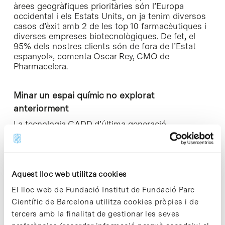
àrees geogràfiques prioritàries són l’Europa
occidental i els Estats Units, on ja tenim diversos
casos d’èxit amb 2 de les top 10 farmacèutiques i
diverses empreses biotecnològiques. De fet, el
95% dels nostres clients són de fora de l’Estat
espanyol», comenta Oscar Rey, CMO de
Pharmacelera.
Minar un espai químic no explorat
anteriorment
La tecnologia CADD d’última generació
de Pharmacelera es basa en algorismes i models
acurats de Mecànica Quàntica (QM) i
Machine
Learning
(ML), que, juntament amb l’ús del
High-
Performance Computing
(HPC), permet fer
cerques massives a llibreries de milions de
Aquest lloc web utilitza cookies
compostos i seleccionar molècules candidates
El lloc web de Fundació Institut de Fundació Parc
amb més diversitat química i les propietats
Científic de Barcelona utilitza cookies pròpies i de
fisicoquímiques desitjades.
tercers amb la finalitat de gestionar les seves