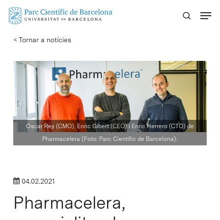
Skip
Menu
to
main
< Tornar a notícies
content
Oscar Rey (CMO), Enric Gibert (CEO) i Enric Herrero (CTO) de
Pharmacelera (Foto: Parc Científic de Barcelona).
04.02.2021
Pharmacelera,