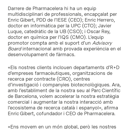
Darrere de Pharmacelera hi ha un equip
multidisciplinari de professionals, encapçalat per
Enric Gibert, PDD de l’IESE (CEO); Enric Herrero,
doctor en informàtica per la UPC (CTO); Javier
Luque, catedràtic de la UB (CSO); i Oscar Rey,
doctor en química per l’IQS (CMO). L’equip
promotor compta amb el suport d’un
Advisory
Board
internacional amb provada experiència en el
desenvolupament de fàrmacs.
«Els nostres clients inclouen departaments d’R+D
d’empreses farmacèutiques, organitzacions de
recerca per contracte (CRO), centres
d’investigació i companyies biotecnològiques. Ara,
amb l’establiment de la nostra seu al Parc Científic
de Barcelona, volem accelerar la nostra estratègia
comercial i augmentar la nostra interacció amb
l’ecosistema de recerca català i espanyol», afirma
Enric Gibert, cofundador i CEO de Pharmacelera.
«Ens movem en un món global, però les nostres