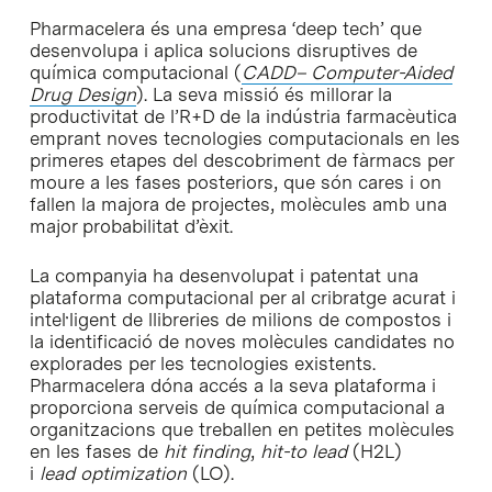
Pharmacelera és una empresa ‘deep tech’ que
desenvolupa i aplica solucions disruptives de
química computacional (
CADD– Computer-Aided
Drug Design
). La seva missió és millorar la
productivitat de l’R+D de la indústria farmacèutica
emprant noves tecnologies computacionals en les
primeres etapes del descobriment de fàrmacs per
moure a les fases posteriors, que són cares i on
fallen la majora de projectes, molècules amb una
major probabilitat d’èxit.
La companyia ha desenvolupat i patentat una
plataforma computacional per al cribratge acurat i
intel·ligent de llibreries de milions de compostos i
la identificació de noves molècules candidates no
explorades per les tecnologies existents.
Pharmacelera dóna accés a la seva plataforma i
proporciona serveis de química computacional a
organitzacions que treballen en petites molècules
en les fases de
hit finding
,
hit-to lead
(H2L)
i
lead optimization
(LO).