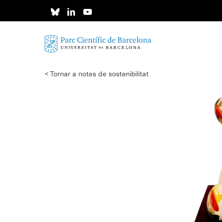
Skip
to
main
content
< Tornar a notes de sostenibilitat
Intro per buscar o ESC per tancar