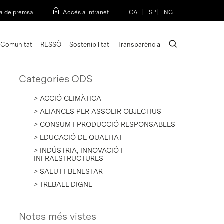
Menu
a de premsa
Accés a intranet
CAT
|
ESP
|
ENG
search
Comunitat
RESSÒ
Sostenibilitat
Transparència
Categories ODS
> ACCIÓ CLIMÀTICA
> ALIANCES PER ASSOLIR OBJECTIUS
> CONSUM I PRODUCCIÓ RESPONSABLES
> EDUCACIÓ DE QUALITAT
> INDÚSTRIA, INNOVACIÓ I
INFRAESTRUCTURES
> SALUT I BENESTAR
> TREBALL DIGNE
Notes més vistes