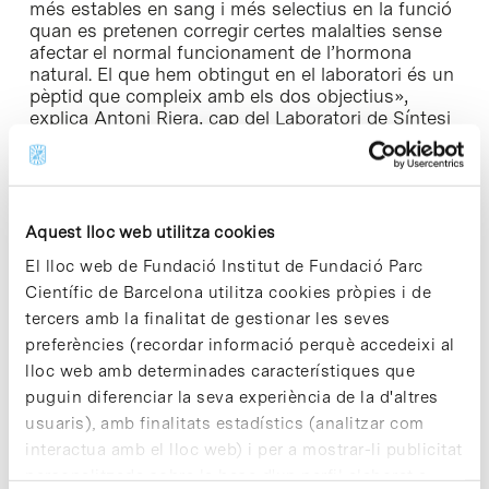
més estables en sang i més selectius en la funció
quan es pretenen corregir certes malalties sense
afectar el normal funcionament de l’hormona
natural. El que hem obtingut en el laboratori és un
pèptid que compleix amb els dos objectius»,
explica Antoni Riera, cap del Laboratori de Síntesi
Asimètrica de l’IRB Barcelona on s’ha sintetitzat el
nou compost.
Per a més informació
Aquest lloc web utilitza cookies
El lloc web de Fundació Institut de Fundació Parc
Científic de Barcelona utilitza cookies pròpies i de
tercers amb la finalitat de gestionar les seves
Share
Share
preferències (recordar informació perquè accedeixi al
lloc web amb determinades característiques que
puguin diferenciar la seva experiència de la d'altres
usuaris), amb finalitats estadístics (analitzar com
interactua amb el lloc web) i per a mostrar-li publicitat
personalitzada sobre la base d'un perfil elaborat a
Notícies més vistes