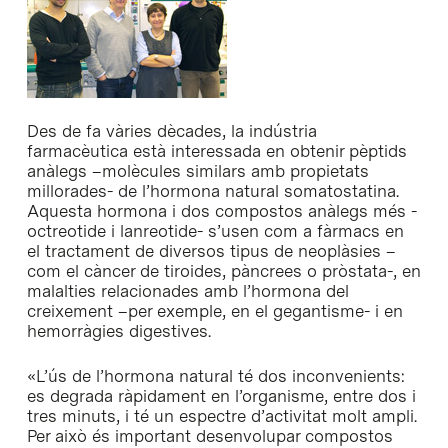
Des de fa vàries dècades, la indústria
farmacèutica està interessada en obtenir pèptids
anàlegs –molècules similars amb propietats
millorades- de l’hormona natural somatostatina.
Aquesta hormona i dos compostos anàlegs més -
octreotide i lanreotide- s’usen com a fàrmacs en
el tractament de diversos tipus de neoplàsies –
com el càncer de tiroides, pàncrees o pròstata-, en
malalties relacionades amb l’hormona del
creixement –per exemple, en el gegantisme- i en
hemorràgies digestives.
«L’ús de l’hormona natural té dos inconvenients:
es degrada ràpidament en l’organisme, entre dos i
tres minuts, i té un espectre d’activitat molt ampli.
Per això és important desenvolupar compostos