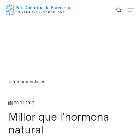
Skip
Menu
to
main
content
< Tornar a notícies
20.01.2012
Millor que l’hormona
natural