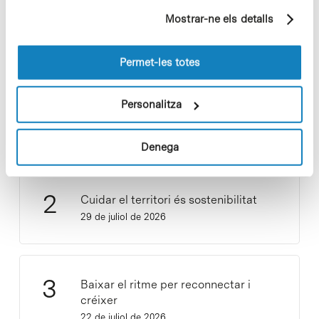
partir dels seus hàbits de navegació (per exemple,
Mostrar-ne els detalls
pàgines visitades). Per a obtenir més informació sobre
les cookies pot consultar la
Política de cookies
del
lloc web.
Permet-les totes
Vacances responsables en temps
Personalitza
d’emergència climàtica
15 de juliol de 2026
Denega
Cuidar el territori és sostenibilitat
29 de juliol de 2026
Baixar el ritme per reconnectar i
créixer
22 de juliol de 2026