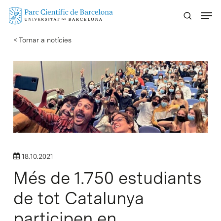
Skip
Menu
to
main
< Tornar a notícies
content
18.10.2021
Més de 1.750 estudiants
de tot Catalunya
participen en