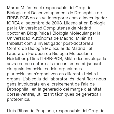
Marco Milán és el responsable del Grup de
Biologia del Desenvolupament de Drosophila de
l’IRBB-PCB on es va incorporar com a investigador
ICREA al setembre de 2003. Llicenciat en Biologia
per la
Universidad Complutense de Madrid
i
doctor en Bioquímica i Biologia Molecular per la
Universidad Autónoma de Madrid
, Milán ha
treballat com a investigador post-doctoral al
Centro de Biología Molecular de Madrid
i al
Laboratori Europeu de Biologia Molecular a
Heidelberg
. Dins l’IRBB-PCB, Milán desenvolupa la
seva recerca entorn als mecanismes mitjançant
els quals les cèl·lules dels organismes
pluricel·lulars s’organitzen en diferents teixits i
òrgans. L’objectiu del laboratori és identificar nous
gens involucrats en el creixement de l’ala de
Drosophila i en la generació del marge d’afinitat
dorsal-ventral, utilitzant tècniques de genètica i
proteòmica.
Lluís Ribas de Pouplana, responsable del Grup de