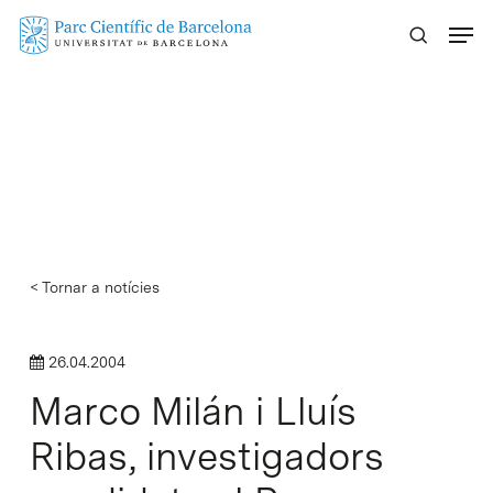
Skip
Menu
to
main
content
< Tornar a notícies
26.04.2004
Marco Milán i Lluís
Ribas, investigadors