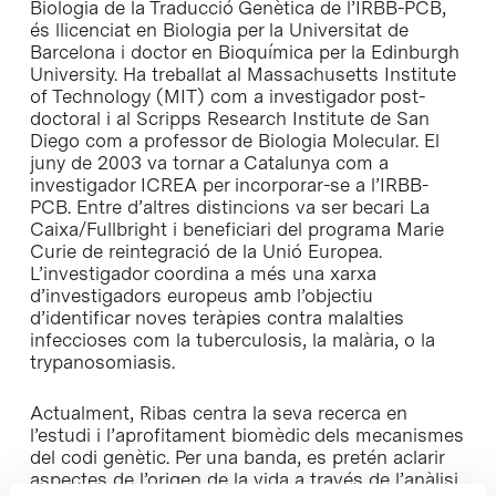
Biologia de la Traducció Genètica de l’IRBB-PCB,
és llicenciat en Biologia per la Universitat de
Barcelona i doctor en Bioquímica per la
Edinburgh
University
. Ha treballat al
Massachusetts Institute
of Technology (MIT)
com a investigador post-
doctoral i al
Scripps Research Institute de San
Diego
com a professor de Biologia Molecular. El
juny de 2003 va tornar a Catalunya com a
investigador ICREA per incorporar-se a l’IRBB-
PCB. Entre d’altres distincions va ser becari La
Caixa/Fullbright i beneficiari del programa Marie
Curie de reintegració de la Unió Europea.
L’investigador coordina a més una xarxa
d’investigadors europeus amb l’objectiu
d’identificar noves teràpies contra malalties
infeccioses com la tuberculosis, la malària, o la
trypanosomiasis.
Actualment, Ribas centra la seva recerca en
l’estudi i l’aprofitament biomèdic dels mecanismes
del codi genètic. Per una banda, es pretén aclarir
aspectes de l’origen de la vida a través de l’anàlisi