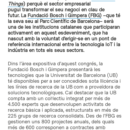
Things
) perquè el sector empresarial
pugui transformar el seu negoci en clau de
futur. La
Fundació Bosch i Gimpera (FBG)
–que té
la seva seu al Parc Científic de Barcelona– serà
una de les institucions catalanes que participaran
activament en aquest esdeveniment, que ha
nascut amb la voluntat d'erigir-se en un pont de
referència internacional entre la tecnologia IoT i la
indústria en tots els seus sectors.
Dins l’àrea expositiva d’aquest congrés, la
Fundació Bosch i Gimpera presentarà les
tecnologies que la Universitat de Barcelona (UB)
té disponibles per a ser concedides sota llicència i
les línies de recerca de la UB com a proveïdora de
solucions tecnològiques. Cal destacar que la UB
compta amb un col·lectiu integrat per més de
4.500 experts que desenvolupen activitats de
recerca bàsica i aplicada, estructurats en més de
225 grups de recerca consolidats. Des de l’FBG es
gestionen uns 800 projectes anuals, dels quals
més de 600 corresponen a contractes amb