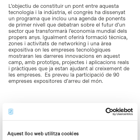
L’objectiu de constituir un pont entre aquesta
tecnologia i la indústria, el congrès ha dissenyat
un programa que inclou una agenda de ponents
de primer nivell que debatran sobre el futur d’un
sector que transformarà l’economia mundial dels
propers anys. Igualment oferirà formació tècnica,
zones i activitats de networking i una àrea
expositiva on les empreses tecnològiques
mostraran les darreres innovacions en aquest
camp, amb prototips, projectes i aplicacions reals
i pràctiques que ja estan ajudant al creixement de
les empreses. Es preveu la participació de 90
empreses expositores d’arreu del món.
L’Anella Industrial 4.0 de Catalunya
Tecnologies com ara la
Internet of Things
, el
Big
Data
o el
Cloud Computing
estan marcant l’inici
Aquest lloc web utilitza cookies
de la ja anomenada ‘quarta revolució