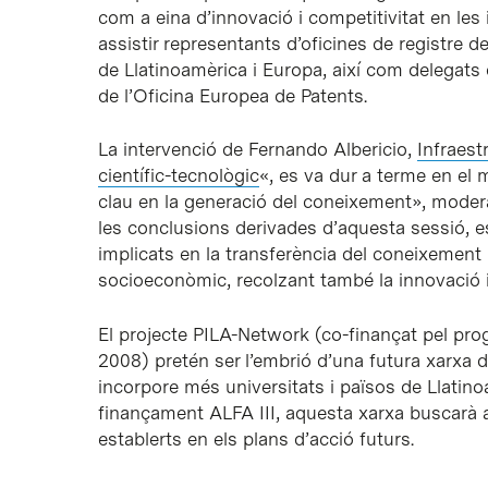
com a eina d’innovació i competitivitat en les
assistir representants d’oficines de registre de
de Llatinoamèrica i Europa, així com delegats d
de l’Oficina Europea de Patents.
La intervenció de Fernando Albericio,
Infraest
científic-tecnològic
«, es va dur a terme en el 
clau en la generació del coneixement», moder
les conclusions derivades d’aquesta sessió, 
implicats en la transferència del coneixement 
socioeconòmic, recolzant també la innovació i
El projecte PILA-Network (co-finançat pel pr
2008) pretén ser l’embrió d’una futura xarxa d
incorpore més universitats i països de Llatinoa
finançament ALFA III, aquesta xarxa buscarà a
establerts en els plans d’acció futurs.