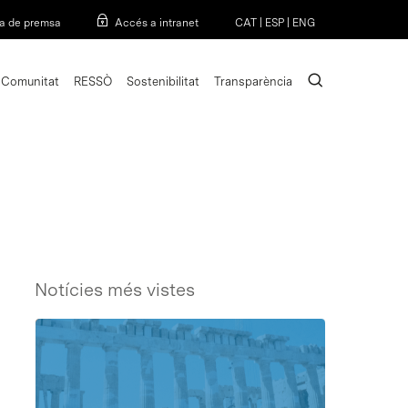
Menu
a de premsa
Accés a intranet
CAT
|
ESP
|
ENG
search
Comunitat
RESSÒ
Sostenibilitat
Transparència
Notícies més vistes