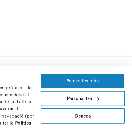
Perfil del contractant
Permet-les totes
es pròpies i de
Política de privacitat
è accedeixi al
Avís Legal
Personalitza
 de la d'altres
Política de cookies
ostrar-li
Patrons i patrocinadors
Denega
e navegació (per
Borsa de treball
ltar la
Política
Contacte