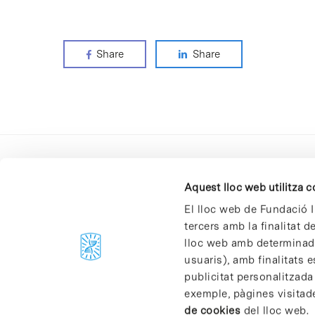
Share
Share
Aquest lloc web utilitza 
El lloc web de Fundació I
tercers amb la finalitat 
lloc web amb determinades
C/Baldiri Reixac, 4-12 i 15
usuaris), amb finalitats e
08028 Barcelona
publicitat personalitzada
T. 934 02 90 60
exemple, pàgines visitad
de cookies
del lloc web.