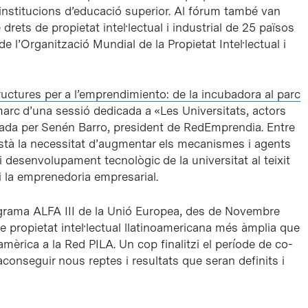
 institucions d’educació superior. Al fórum també van
 drets de propietat intel·lectual i industrial de 25 països
e l’Organització Mundial de la Propietat Intel·lectual i
ructures per a l’emprendimiento: de la incubadora al parc
marc d’una sessió dedicada a «Les Universitats, actors
ada per Senén Barro, president de RedEmprendia. Entre
està la necessitat d’augmentar els mecanismes i agents
i desenvolupament tecnològic de la universitat al teixit
 la emprenedoria empresarial.
ograma ALFA III de la Unió Europea, des de Novembre
e propietat intel·lectual llatinoamericana més àmplia que
mèrica a la Red PILA. Un cop finalitzi el període de co-
conseguir nous reptes i resultats que seran definits i