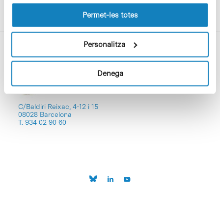
les cookies pot consultar la
Política de cookies
del
lloc web.
Permet-les totes
Personalitza
Denega
C/Baldiri Reixac, 4-12 i 15
08028 Barcelona
T. 934 02 90 60