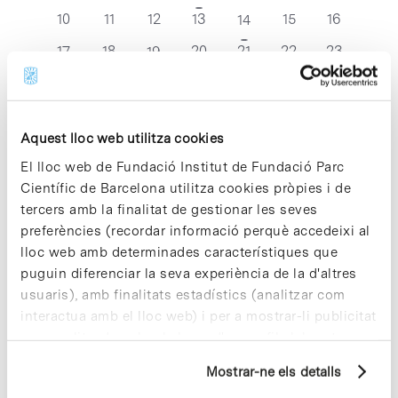
esdeveniments
esdeveniments
esdeveniments
esdeveniments
esdeveniments
esdevenim
esdeveniment
0
0
0
0
0
0
10
11
12
13
2
15
16
14
esdeveniments
esdeveniments
esdeveniments
esdeveniments
esdeveniments
esdevenim
esdeveniments
0
0
0
0
0
0
17
18
1
20
21
22
23
19
esdeveniments
esdeveniments
esdeveniments
esdeveniments
esdeveniments
esdevenim
esdeveniment
0
0
0
0
0
0
24
25
26
1
28
29
30
27
esdeveniments
esdeveniments
esdeveniments
esdeveniments
esdeveniments
esdevenim
esdeveniment
Aquest lloc web utilitza cookies
oct.
Aquest mes
des.
El lloc web de Fundació Institut de Fundació Parc
Científic de Barcelona utilitza cookies pròpies i de
Subscriviu-vos al calendari
tercers amb la finalitat de gestionar les seves
preferències (recordar informació perquè accedeixi al
lloc web amb determinades característiques que
puguin diferenciar la seva experiència de la d'altres
usuaris), amb finalitats estadístics (analitzar com
interactua amb el lloc web) i per a mostrar-li publicitat
personalitzada sobre la base d'un perfil elaborat a
partir dels seus hàbits de navegació (per exemple,
Mostrar-ne els detalls
pàgines visitades). Per a obtenir més informació sobre