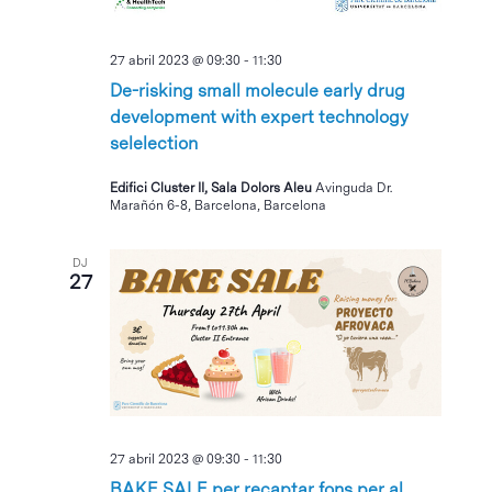
27 abril 2023 @ 09:30
-
11:30
De-risking small molecule early drug
development with expert technology
selelection
Edifici Cluster II, Sala Dolors Aleu
Avinguda Dr.
Marañón 6-8, Barcelona, Barcelona
DJ
27
27 abril 2023 @ 09:30
-
11:30
BAKE SALE per recaptar fons per al