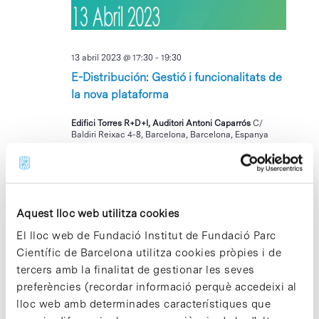
13 abril 2023 @ 17:30
-
19:30
E-Distribución: Gestió i funcionalitats de
la nova plataforma
Edifici Torres R+D+I, Auditori Antoni Caparrós
C/
Baldiri Reixac 4-8, Barcelona, Barcelona, Espanya
DT
18
Aquest lloc web utilitza cookies
El lloc web de Fundació Institut de Fundació Parc
Científic de Barcelona utilitza cookies pròpies i de
tercers amb la finalitat de gestionar les seves
preferències (recordar informació perquè accedeixi al
18 abril 2023 @ 13:00
-
17:00
lloc web amb determinades característiques que
Servei de fisioteràpia per a la Comunitat