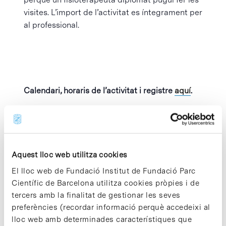
visites. L’import de l’activitat es íntegrament per
al professional.
Calendari, horaris de l’activitat i registre
aquí
.
Afegeix al calendari
Aquest lloc web utilitza cookies
El lloc web de Fundació Institut de Fundació Parc
Científic de Barcelona utilitza cookies pròpies i de
MOSTRA ELS
ORGANITZADOR
tercers amb la finalitat de gestionar les seves
DETALLS
Parc Científic de
Barcelona
preferències (recordar informació perquè accedeixi al
Data:
lloc web amb determinades característiques que
Visualitza el lloc web
11 abril 2023