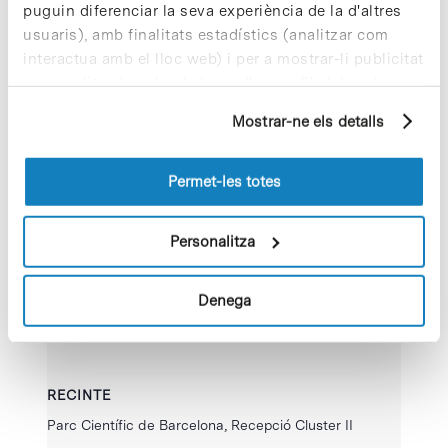
de Organitzador
puguin diferenciar la seva experiència de la d'altres
Hora:
usuaris), amb finalitats estadístics (analitzar com
13:00 - 17:00
interactua amb el lloc web) i per a mostrar-li publicitat
personalitzada sobre la base d'un perfil elaborat a
partir dels seus hàbits de navegació (per exemple,
Mostrar-ne els detalls
pàgines visitades). Per a obtenir més informació sobre
les cookies pot consultar la
Política de cookies
del
lloc web.
Permet-les totes
Personalitza
Denega
RECINTE
Parc Científic de Barcelona, Recepció Cluster II