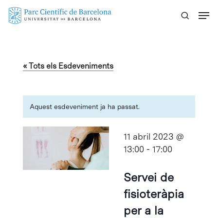
Skip
Menu
to
main
content
« Tots els Esdeveniments
Aquest esdeveniment ja ha passat.
11 abril 2023 @
13:00
-
17:00
Servei de
fisioteràpia
per a la