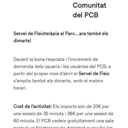
Comunitat
del PCB
Servei de Fisioteràpia al Parc…ara també els
dimarts!
Davant la bona resposta i l’increment de
demanda dels usuaris i les usuàries del PCB, a
partir del proper mes d’abril el
Servei de Fisio
s’amplia també als dimarts, amb el mateix
horari.
Cost de l’activitat:
Els imports són de 20€ per
una sessió de 30 minuts i 36€ per una sessió de
60 minuts. El PCB cedeix gratuïtament una sala
perquè un fisioterapeuta diplomat pugui fer les