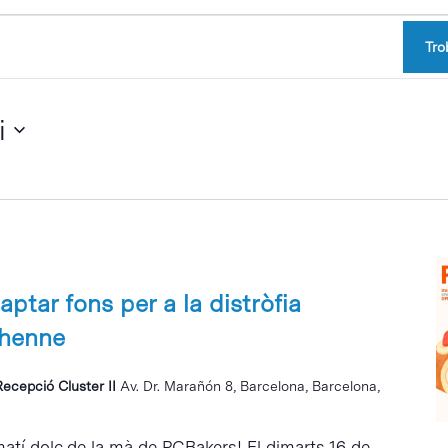
Tro
i
aptar fons per a la distròfia
chenne
Recepció Cluster II
Av. Dr. Marañón 8, Barcelona, Barcelona,
 matí dolç de la mà de PCBakers! El dimarts 16 de