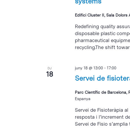
systems
Edifici Cluster II, Sala Dolors
Redefining quality assu
disposable plastic compo
pharmaceutical equipment
recycling.The shift towar
juny 18 @ 13:00
-
17:00
DJ
18
Servei de fisiote
Parc Científic de Barcelona, 
Espanya
Servei de Fisioteràpia al
resposta i l’increment d
Servei de Fisio s’amplia 