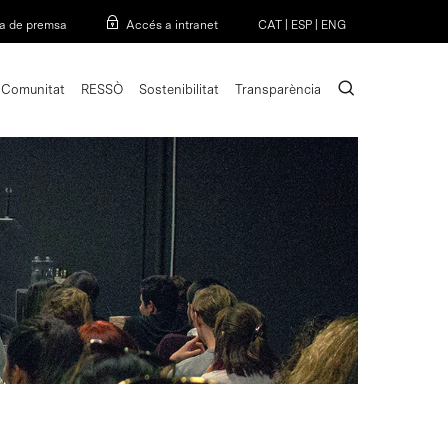
Menu
a de premsa
Accés a intranet
CAT
|
ESP
|
ENG
search
Comunitat
RESSÒ
Sostenibilitat
Transparència