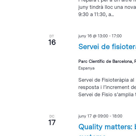
juny tindrà lloc una nov
9:30 a 11:30, a...
juny 16 @ 13:00
-
17:00
DT
16
Servei de fisiote
Parc Científic de Barcelona, 
Espanya
Servei de Fisioteràpia al
resposta i l’increment d
Servei de Fisio s’amplia 
juny 17 @ 09:00
-
18:00
DC
17
Quality matters: 