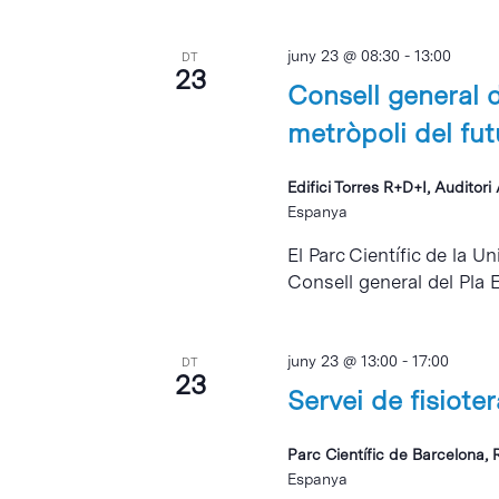
juny 23 @ 08:30
-
13:00
DT
23
Consell general d
metròpoli del fut
Edifici Torres R+D+I, Auditor
Espanya
El Parc Científic de la U
Consell general del Pla
juny 23 @ 13:00
-
17:00
DT
23
Servei de fisiote
Parc Científic de Barcelona, 
Espanya