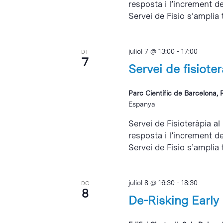
resposta i l’increment d
Servei de Fisio s’amplia 
juliol 7 @ 13:00
-
17:00
DT
7
Servei de fisiote
Parc Científic de Barcelona, 
Espanya
Servei de Fisioteràpia al
resposta i l’increment d
Servei de Fisio s’amplia 
juliol 8 @ 16:30
-
18:30
DC
8
De-Risking Earl