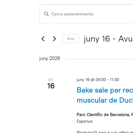
Esdeveniments
Navegació
Escriu
visual
la
i
paraula
cerca
clau
juny 16
 - 
Avu
Avui
d'Esdeveniments
Selecciona
una
juny 2026
data.
juny 16 @ 09:30
-
11:30
DT
16
Bake sale per rec
muscular de Du
Parc Científic de Barcelona, 
Espanya
Intro per buscar o ESC per tancar
Prepara’t per a un altre