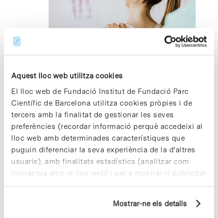
2026
juny 30 @ 13:00
-
17:00
Servei de fisioteràpia per a la Comunitat
del PCB
Aquest lloc web utilitza cookies
El lloc web de Fundació Institut de Fundació Parc
Parc Científic de Barcelona, Recepció Cluster II
Av. Dr.
Científic de Barcelona utilitza cookies pròpies i de
Marañón 8, Barcelona
tercers amb la finalitat de gestionar les seves
preferències (recordar informació perquè accedeixi al
lloc web amb determinades característiques que
Dia anterior
Següent dia
puguin diferenciar la seva experiència de la d'altres
usuaris), amb finalitats estadístics (analitzar com
Subscriviu-vos al calendari
interactua amb el lloc web) i per a mostrar-li publicitat
personalitzada sobre la base d'un perfil elaborat a
partir dels seus hàbits de navegació (per exemple,
Mostrar-ne els detalls
pàgines visitades). Per a obtenir més informació sobre