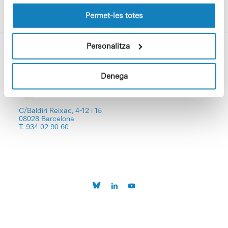
les cookies pot consultar la
Política de cookies
del
lloc web.
Permet-les totes
Personalitza
Denega
C/Baldiri Reixac, 4-12 i 15
08028 Barcelona
T. 934 02 90 60