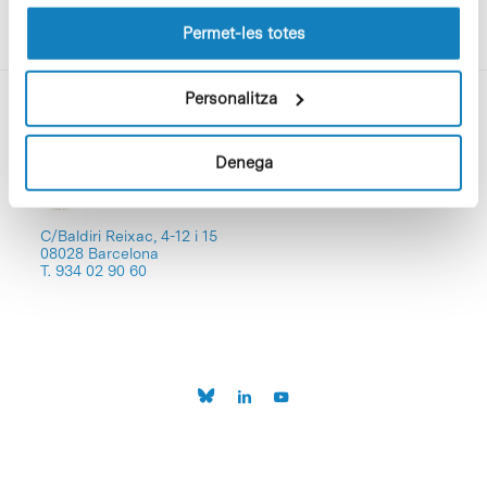
les cookies pot consultar la
Política de cookies
del
lloc web.
Permet-les totes
Personalitza
Denega
C/Baldiri Reixac, 4-12 i 15
08028 Barcelona
T. 934 02 90 60