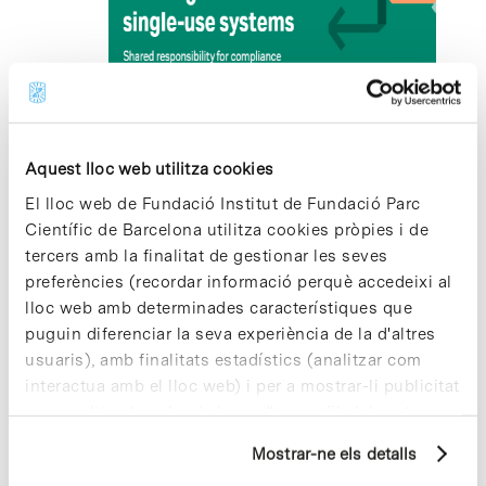
2026
juny 17 @ 09:00
-
18:00
Quality matters: building trust in single-
use systems
Aquest lloc web utilitza cookies
El lloc web de Fundació Institut de Fundació Parc
Edifici Cluster II, Sala Dolors Aleu
Avinguda Dr.
Científic de Barcelona utilitza cookies pròpies i de
Marañón 6-8, Barcelona
tercers amb la finalitat de gestionar les seves
preferències (recordar informació perquè accedeixi al
lloc web amb determinades característiques que
Dia anterior
Següent dia
puguin diferenciar la seva experiència de la d'altres
usuaris), amb finalitats estadístics (analitzar com
Subscriviu-vos al calendari
interactua amb el lloc web) i per a mostrar-li publicitat
personalitzada sobre la base d'un perfil elaborat a
partir dels seus hàbits de navegació (per exemple,
Mostrar-ne els detalls
pàgines visitades). Per a obtenir més informació sobre