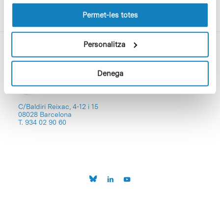
les cookies pot consultar la
Política de cookies
del
lloc web.
Permet-les totes
Personalitza
Denega
C/Baldiri Reixac, 4-12 i 15
08028 Barcelona
T. 934 02 90 60