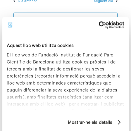
Dia anterior
Següent dia
2026
Esdeve
cerca
data.
d'Esdeven
Subscriviu-vos al calendari
Aquest lloc web utilitza cookies
El lloc web de Fundació Institut de Fundació Parc
Científic de Barcelona utilitza cookies pròpies i de
tercers amb la finalitat de gestionar les seves
preferències (recordar informació perquè accedeixi al
lloc web amb determinades característiques que
puguin diferenciar la seva experiència de la d'altres
usuaris), amb finalitats estadístics (analitzar com
interactua amb el lloc web) i per a mostrar-li publicitat
personalitzada sobre la base d'un perfil elaborat a
partir dels seus hàbits de navegació (per exemple,
Mostrar-ne els detalls
pàgines visitades). Per a obtenir més informació sobre