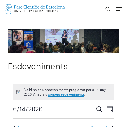
Skip
Menu
to
main
content
Esdeveniments
Esdeveniments
No hi ha cap esdeveniments programat per a 14 juny
Avís
del
2026. Aneu als
propers esdeveniments
.
14
Navegaci
6/14/2026
Navega
Cercar
Dia
visual
de
Selecciona
juny
visuali
i
una