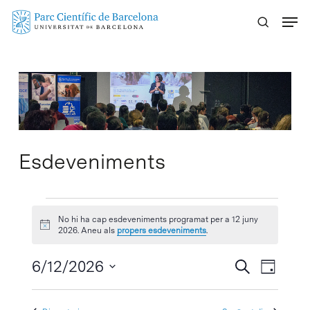
Skip
Menu
to
main
content
Esdeveniments
Esdeveniments
No hi ha cap esdeveniments programat per a 12 juny
Avís
del
2026. Aneu als
propers esdeveniments
.
12
Navegaci
6/12/2026
Navega
Cercar
Dia
visual
de
Selecciona
juny
visuali
i
una