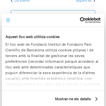
Dia anterior
Següent dia
2026
Esdeve
cerca
data.
d'Esdeven
Subscriviu-vos al calendari
Aquest lloc web utilitza cookies
El lloc web de Fundació Institut de Fundació Parc
Científic de Barcelona utilitza cookies pròpies i de
tercers amb la finalitat de gestionar les seves
preferències (recordar informació perquè accedeixi al
lloc web amb determinades característiques que
puguin diferenciar la seva experiència de la d'altres
usuaris), amb finalitats estadístics (analitzar com
interactua amb el lloc web) i per a mostrar-li publicitat
personalitzada sobre la base d'un perfil elaborat a
partir dels seus hàbits de navegació (per exemple,
Mostrar-ne els detalls
pàgines visitades). Per a obtenir més informació sobre