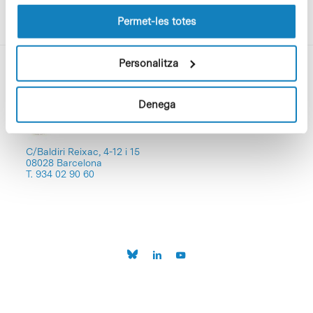
les cookies pot consultar la
Política de cookies
del
lloc web.
Permet-les totes
Personalitza
Denega
C/Baldiri Reixac, 4-12 i 15
08028 Barcelona
T. 934 02 90 60