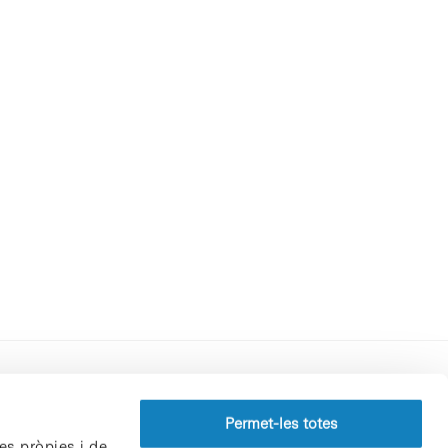
Perfil del contractant
Permet-les totes
es pròpies i de
Política de privacitat