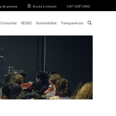
Menu
a de premsa
Accés a intranet
CAT
|
ESP
|
ENG
search
Comunitat
RESSÒ
Sostenibilitat
Transparència