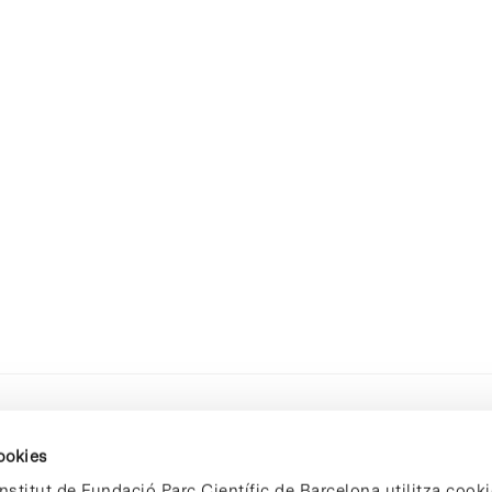
cookies
nstitut de Fundació Parc Científic de Barcelona utilitza cooki