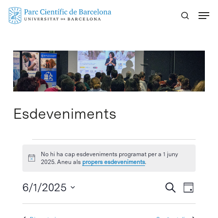
Skip
Menu
to
main
content
Esdeveniments
Esdeveniments
No hi ha cap esdeveniments programat per a 1 juny
Avís
del
2025. Aneu als
propers esdeveniments
.
1
Navegaci
6/1/2025
Navega
Cercar
Dia
visual
de
Selecciona
juny
visuali
i
una