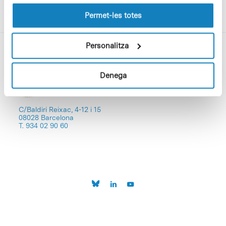
les cookies pot consultar la
Política de cookies
del
lloc web.
Permet-les totes
Personalitza
Denega
C/Baldiri Reixac, 4-12 i 15
08028 Barcelona
T. 934 02 90 60