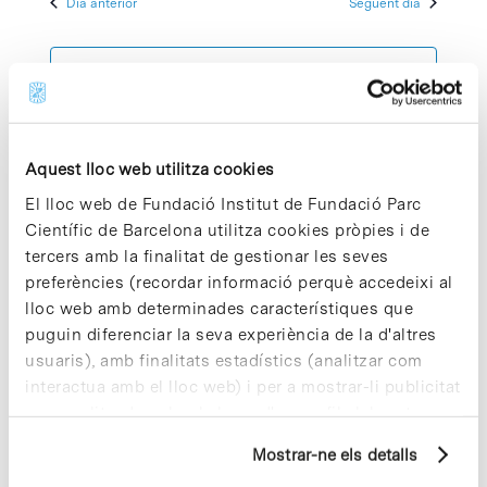
Dia anterior
Següent dia
2025
Esdeve
cerca
data.
d'Esdeven
Subscriviu-vos al calendari
Aquest lloc web utilitza cookies
El lloc web de Fundació Institut de Fundació Parc
Científic de Barcelona utilitza cookies pròpies i de
tercers amb la finalitat de gestionar les seves
preferències (recordar informació perquè accedeixi al
lloc web amb determinades característiques que
puguin diferenciar la seva experiència de la d'altres
usuaris), amb finalitats estadístics (analitzar com
interactua amb el lloc web) i per a mostrar-li publicitat
personalitzada sobre la base d'un perfil elaborat a
partir dels seus hàbits de navegació (per exemple,
Mostrar-ne els detalls
pàgines visitades). Per a obtenir més informació sobre