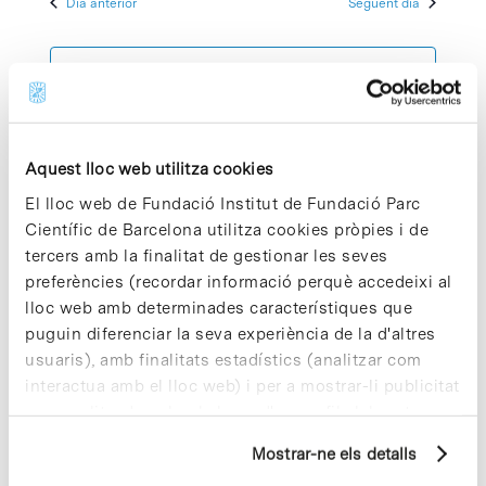
Dia anterior
Següent dia
2025
Esdeve
cerca
data.
d'Esdeven
Subscriviu-vos al calendari
Aquest lloc web utilitza cookies
El lloc web de Fundació Institut de Fundació Parc
Científic de Barcelona utilitza cookies pròpies i de
tercers amb la finalitat de gestionar les seves
preferències (recordar informació perquè accedeixi al
lloc web amb determinades característiques que
puguin diferenciar la seva experiència de la d'altres
usuaris), amb finalitats estadístics (analitzar com
interactua amb el lloc web) i per a mostrar-li publicitat
personalitzada sobre la base d'un perfil elaborat a
partir dels seus hàbits de navegació (per exemple,
Mostrar-ne els detalls
pàgines visitades). Per a obtenir més informació sobre