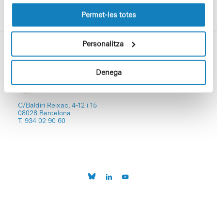
les cookies pot consultar la
Política de cookies
del
lloc web.
Permet-les totes
Personalitza
Denega
C/Baldiri Reixac, 4-12 i 15
08028 Barcelona
T. 934 02 90 60