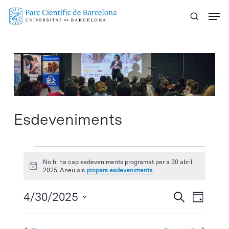
Skip
Menu
to
main
content
Esdeveniments
Esdeveniments
No hi ha cap esdeveniments programat per a 30 abril
Avís
del
2025. Aneu als
propers esdeveniments
.
30
Navegaci
4/30/2025
Navega
Cercar
Dia
visual
de
Selecciona
abril
visuali
i
una