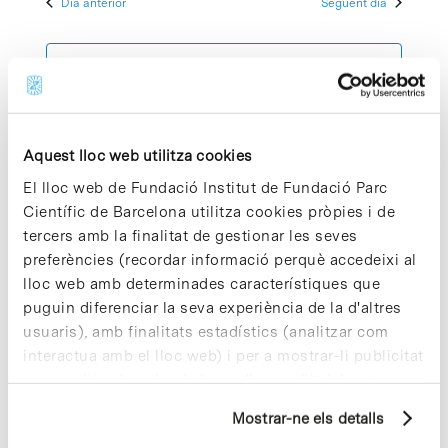
Dia anterior
Següent dia
2025
Esdeve
cerca
data.
d'Esdeven
Subscriviu-vos al calendari
Aquest lloc web utilitza cookies
El lloc web de Fundació Institut de Fundació Parc
Científic de Barcelona utilitza cookies pròpies i de
tercers amb la finalitat de gestionar les seves
preferències (recordar informació perquè accedeixi al
lloc web amb determinades característiques que
puguin diferenciar la seva experiència de la d'altres
usuaris), amb finalitats estadístics (analitzar com
interactua amb el lloc web) i per a mostrar-li publicitat
personalitzada sobre la base d'un perfil elaborat a
partir dels seus hàbits de navegació (per exemple,
Mostrar-ne els detalls
pàgines visitades). Per a obtenir més informació sobre