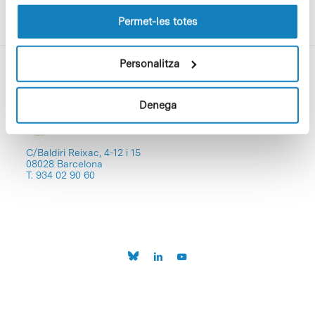
les cookies pot consultar la
Política de cookies
del
lloc web.
Permet-les totes
Personalitza
Denega
C/Baldiri Reixac, 4-12 i 15
08028 Barcelona
T. 934 02 90 60