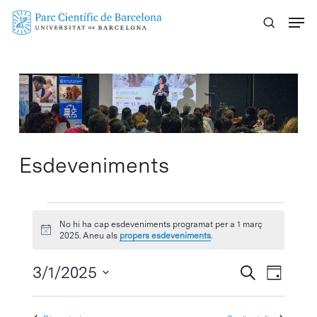
Skip
Menu
to
main
content
Esdeveniments
Esdeveniments
No hi ha cap esdeveniments programat per a 1 març
Avís
del
2025. Aneu als
propers esdeveniments
.
1
Navegaci
3/1/2025
Navega
Cercar
Dia
visual
de
Selecciona
març
visuali
i
una