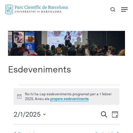
Skip
Menu
to
main
content
Esdeveniments
Esdeveniments
No hi ha cap esdeveniments programat per a 1 febrer
Avís
del
2025. Aneu als
propers esdeveniments
.
1
Navegaci
2/1/2025
Navega
Cercar
Dia
visual
de
Selecciona
febrer
visuali
i
una