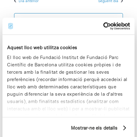
Dia anterior
Següent dia
2025
Esdeve
cerca
data.
d'Esdeven
Subscriviu-vos al calendari
Aquest lloc web utilitza cookies
El lloc web de Fundació Institut de Fundació Parc
Científic de Barcelona utilitza cookies pròpies i de
tercers amb la finalitat de gestionar les seves
preferències (recordar informació perquè accedeixi al
lloc web amb determinades característiques que
puguin diferenciar la seva experiència de la d'altres
usuaris), amb finalitats estadístics (analitzar com
interactua amb el lloc web) i per a mostrar-li publicitat
personalitzada sobre la base d'un perfil elaborat a
partir dels seus hàbits de navegació (per exemple,
Mostrar-ne els detalls
pàgines visitades). Per a obtenir més informació sobre