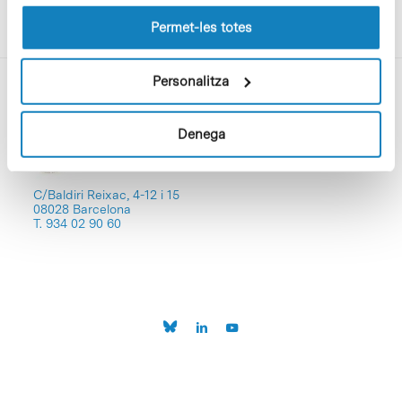
les cookies pot consultar la
Política de cookies
del
lloc web.
Permet-les totes
Personalitza
Denega
C/Baldiri Reixac, 4-12 i 15
08028 Barcelona
T. 934 02 90 60