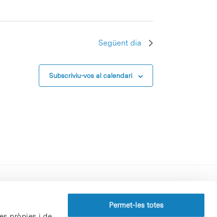
Següent dia
Subscriviu-vos al calendari
Perfil del contractant
Permet-les totes
es pròpies i de
Política de privacitat