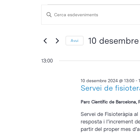
Esdeveniments
Navegació
Escriu
visual
del
la
i
paraula
10
cerca
clau
10 desembre
Avui
desembre
d'Esdeveniments
Selecciona
2024
una
13:00
data.
10 desembre 2024 @ 13:00
-
Servei de fisiote
Parc Científic de Barcelona, 
Servei de Fisioteràpia al
resposta i l’increment d
partir del proper mes d’abr