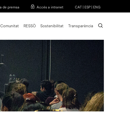
Menu
a de premsa
Accés a intranet
CAT
|
ESP
|
ENG
search
Comunitat
RESSÒ
Sostenibilitat
Transparència