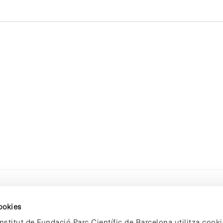
cookies
nstitut de Fundació Parc Científic de Barcelona utilitza cooki