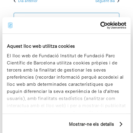
Dia anterior
Següent dia
2023
Esdeve
cerca
data.
d'Esdeven
Subscriviu-vos al calendari
Aquest lloc web utilitza cookies
El lloc web de Fundació Institut de Fundació Parc
Científic de Barcelona utilitza cookies pròpies i de
tercers amb la finalitat de gestionar les seves
preferències (recordar informació perquè accedeixi al
lloc web amb determinades característiques que
puguin diferenciar la seva experiència de la d'altres
usuaris), amb finalitats estadístics (analitzar com
interactua amb el lloc web) i per a mostrar-li publicitat
personalitzada sobre la base d'un perfil elaborat a
partir dels seus hàbits de navegació (per exemple,
Mostrar-ne els detalls
pàgines visitades). Per a obtenir més informació sobre