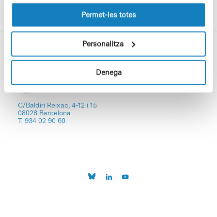
les cookies pot consultar la
Política de cookies
del
lloc web.
Permet-les totes
Personalitza
Denega
C/Baldiri Reixac, 4-12 i 15
08028 Barcelona
T. 934 02 90 60