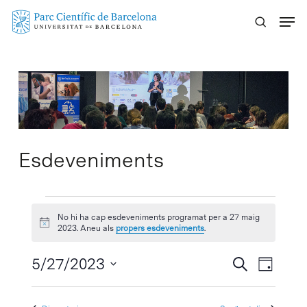
Skip
Menu
to
main
content
Esdeveniments
Esdeveniments
No hi ha cap esdeveniments programat per a 27 maig
Avís
del
2023. Aneu als
propers esdeveniments
.
27
Navegaci
5/27/2023
Navega
Cercar
Dia
visual
de
Selecciona
maig
visuali
i
una