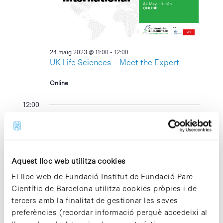
2023
24 maig 2023 @ 11:00
-
12:00
UK Life Sciences – Meet the Expert
Online
12:00
Aquest lloc web utilitza cookies
El lloc web de Fundació Institut de Fundació Parc
Científic de Barcelona utilitza cookies pròpies i de
tercers amb la finalitat de gestionar les seves
24 maig 2023 @ 12:00
-
13:30
preferències (recordar informació perquè accedeixi al
Taking systems genetics one step