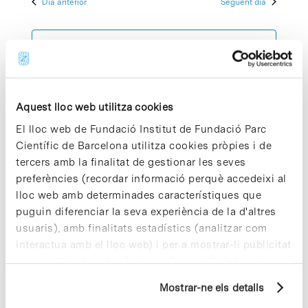
Dia anterior
Següent dia
2023
Esdeve
cerca
data.
d'Esdeven
Subscriviu-vos al calendari
Aquest lloc web utilitza cookies
El lloc web de Fundació Institut de Fundació Parc
Científic de Barcelona utilitza cookies pròpies i de
tercers amb la finalitat de gestionar les seves
preferències (recordar informació perquè accedeixi al
lloc web amb determinades característiques que
puguin diferenciar la seva experiència de la d'altres
usuaris), amb finalitats estadístics (analitzar com
interactua amb el lloc web) i per a mostrar-li publicitat
personalitzada sobre la base d'un perfil elaborat a
partir dels seus hàbits de navegació (per exemple,
Mostrar-ne els detalls
pàgines visitades). Per a obtenir més informació sobre