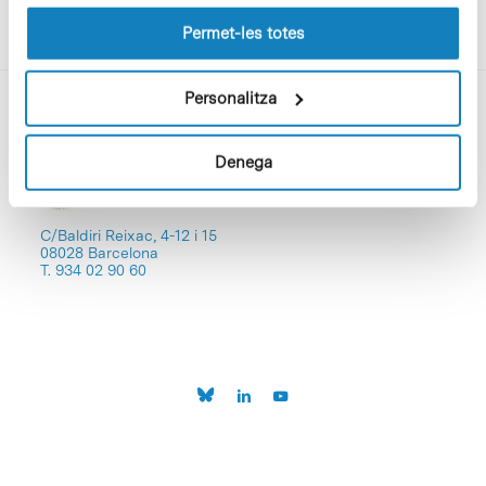
les cookies pot consultar la
Política de cookies
del
lloc web.
Permet-les totes
Personalitza
Denega
C/Baldiri Reixac, 4-12 i 15
08028 Barcelona
T. 934 02 90 60