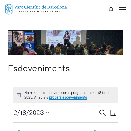
Skip
Menu
to
main
content
Esdeveniments
Esdeveniments
No hi ha cap esdeveniments programat per a 18 febrer
Avís
del
2023. Aneu als
propers esdeveniments
.
18
Navegaci
2/18/2023
Navega
Cercar
Dia
visual
de
Selecciona
febrer
visuali
i
una