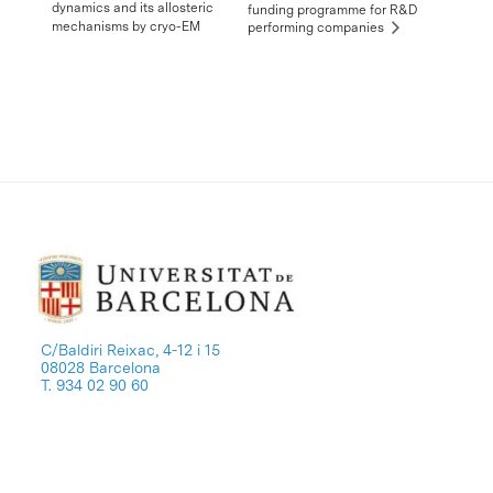
dynamics and its allosteric
funding programme for R&D
mechanisms by cryo-EM
performing companies
C/Baldiri Reixac, 4-12 i 15
08028 Barcelona
T. 934 02 90 60