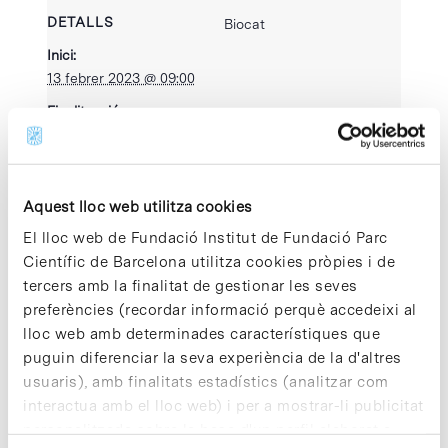
DETALLS
Biocat
Inici:
13 febrer 2023 @ 09:00
Finalització:
16 febrer 2023 @ 18:00
Categoria
d'Esdeveniment:
Aquest lloc web utilitza cookies
Esdeveniment PCB
El lloc web de Fundació Institut de Fundació Parc
Lloc web:
Científic de Barcelona utilitza cookies pròpies i de
https://bcnhealthinnova
tionweek.biocat.cat/
tercers amb la finalitat de gestionar les seves
preferències (recordar informació perquè accedeixi al
lloc web amb determinades característiques que
puguin diferenciar la seva experiència de la d'altres
usuaris), amb finalitats estadístics (analitzar com
interactua amb el lloc web) i per a mostrar-li publicitat
personalitzada sobre la base d'un perfil elaborat a