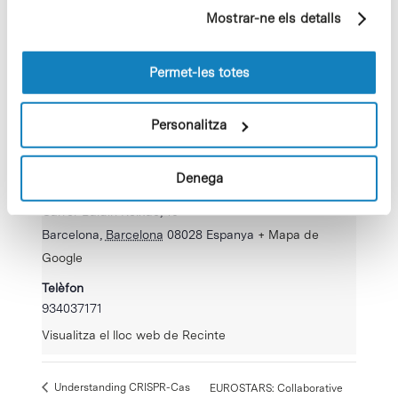
partir dels seus hàbits de navegació (per exemple,
Mostrar-ne els detalls
pàgines visitades). Per a obtenir més informació sobre
les cookies pot consultar la
Política de cookies
del
lloc web.
Permet-les totes
Personalitza
RECINTE
Denega
Parc Científic de Barcelona
Carrer Baldiri Reixac, 10
Barcelona
,
Barcelona
08028
Espanya
+ Mapa de
Google
Telèfon
934037171
Visualitza el lloc web de Recinte
Understanding CRISPR-Cas
EUROSTARS: Collaborative