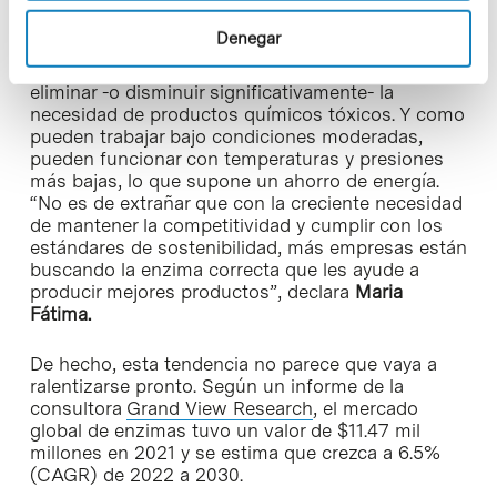
Si hay algo que caracteriza a las enzimas es su
Denegar
respeto al medio ambiente. Aplicar un
biocatalizador a un proceso industrial puede
eliminar -o disminuir significativamente- la
necesidad de productos químicos tóxicos. Y como
pueden trabajar bajo condiciones moderadas,
pueden funcionar con temperaturas y presiones
más bajas, lo que supone un ahorro de energía.
“No es de extrañar que con la creciente necesidad
de mantener la competitividad y cumplir con los
estándares de sostenibilidad, más empresas están
buscando la enzima correcta que les ayude a
producir mejores productos”, declara
Maria
Fátima.
De hecho, esta tendencia no parece que vaya a
ralentizarse pronto. Según un informe de la
consultora
Grand View Research
, el mercado
global de enzimas tuvo un valor de $11.47 mil
millones en 2021 y se estima que crezca a 6.5%
(CAGR) de 2022 a 2030.