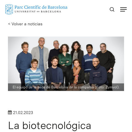
Skip
Menu
to
main
< Volver a noticias
content
El equipo de la sede de Barcelona de la compañía (Foto: Zymvol).
21.02.2023
La biotecnológica