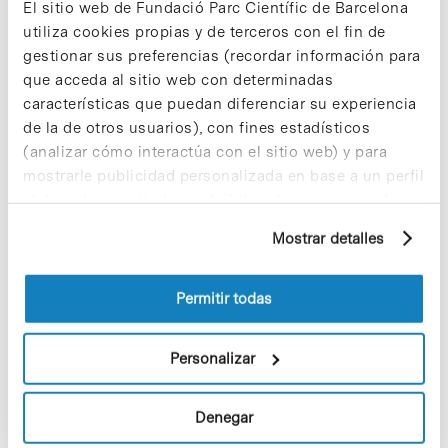
El sitio web de Fundació Parc Científic de Barcelona
edició del qual es posarà en marxa el proper
utiliza cookies propias y de terceros con el fin de
setembre.
gestionar sus preferencias (recordar información para
que acceda al sitio web con determinadas
Més informació sobre el programa d·HEALT
Barcelona a
www.moebio.org
características que puedan diferenciar su experiencia
de la de otros usuarios), con fines estadísticos
(analizar cómo interactúa con el sitio web) y para
mostrarle publicidad personalizada en base a un perfil
elaborado a partir de sus hábitos de navegación (por
Share
Share
ejemplo, páginas visitadas). Para obtener más
Mostrar detalles
información sobre las cookies puede consultar
la Política de cookies del sitio web.
Permitir todas
Noticias más vistas
Personalizar
Denegar