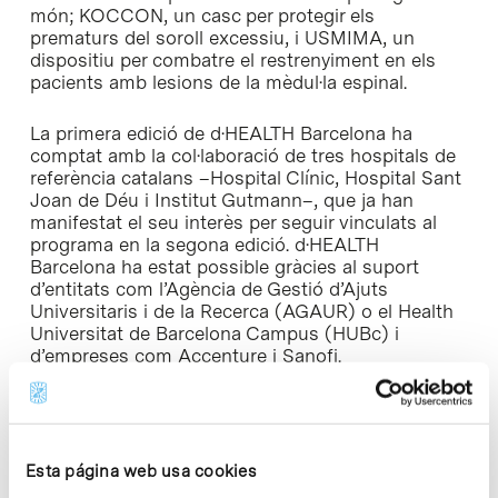
món; KOCCON, un casc per protegir els
prematurs del soroll excessiu, i USMIMA, un
dispositiu per combatre el restrenyiment en els
pacients amb lesions de la mèdul·la espinal.
La primera edició de d·HEALTH Barcelona ha
comptat amb la col·laboració de tres hospitals de
referència catalans –Hospital Clínic, Hospital Sant
Joan de Déu i Institut Gutmann–, que ja han
manifestat el seu interès per seguir vinculats al
programa en la segona edició. d·HEALTH
Barcelona ha estat possible gràcies al suport
d’entitats com l’Agència de Gestió d’Ajuts
Universitaris i de la Recerca (AGAUR) o el Health
Universitat de Barcelona Campus (HUBc) i
d’empreses com Accenture i Sanofi.
Biocat està avaluant actualment les sol·licituds
rebudes per formar part del segon grup de fellows.
Aquests nous 12 participants rebran una beca que
Esta página web usa cookies
cobreix fins al 25% de la matrícula d’aquest
programa de formació de vuit mesos, la segona