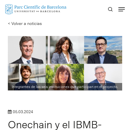
Skip
Menu
to
main
< Volver a noticias
content
Integrantes de las seis instituciones que participan en el proyecto.
05.03.2024
Onechain y el IBMB-