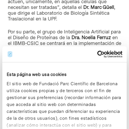
actúen, únicamente, en aquellas células que
necesitan ser tratadas”, detalla el
Dr. Marc Güell
,
que dirige el Laboratorio de Biología Sintética
Traslacional en la UPF.
Por su parte, el grupo de Inteligencia Artificial para
el Diseño de Proteínas de la
Dra.
Noelia Ferruz
en
el IBMB-CSIC se centrará en la implementación de
modelos de lenguaje para la generación de
proteínas con propiedades a la carta. “Estos
modelos mejorarán retroalimentándose con los
resultados obtenidos por el resto de miembros del
consorcio, alcanzando cada vez eficiencias más
Esta página web usa cookies
elevadas”, apunta Ferruz.
El sitio web de Fundació Parc Científic de Barcelona
utiliza cookies propias y de terceros con el fin de
La vehiculización de las herramientas de terapia
génica y edición génica es, seguramente, el reto
gestionar sus preferencias (recordar información para
más importantes en el desarrollo de alternativas
que acceda al sitio web con determinadas
terapéuticas eficaces cuando la célula diana a
características que puedan diferenciar su experiencia
modificar es la célula madre hematopoyética. “La
de la de otros usuarios), con fines estadísticos
generación de vectores eficaces para la
(analizar cómo interactúa con el sitio web) y para
modificación genética de células madre