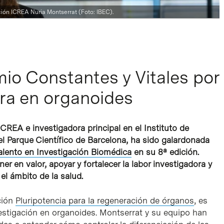
ción ICREA Nuria Montserrat (Foto: IBEC).
io Constantes y Vitales por
era en organoides
CREA e investigadora principal en el Instituto de
el Parque Científico de Barcelona, ha sido galardonada
alento en Investigación Biomédica
en su 8ª edición.
r en valor, apoyar y fortalecer la labor investigadora y
el ámbito de la salud.
ción
Pluripotencia para la regeneración de órganos
, es
estigación en organoides. Montserrat y su equipo han