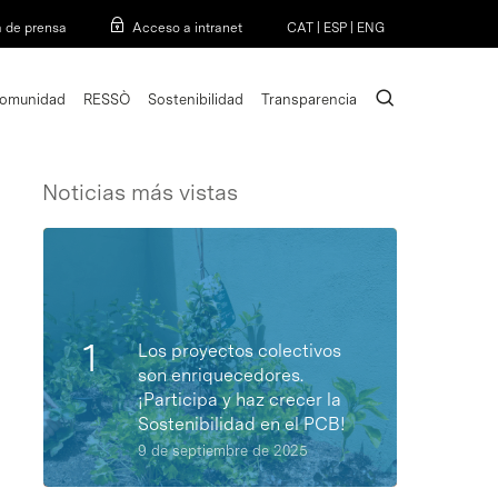
Menu
a de prensa
Acceso a intranet
CAT
|
ESP
|
ENG
search
omunidad
RESSÒ
Sostenibilidad
Transparencia
Noticias más vistas
Los proyectos colectivos
son enriquecedores.
¡Participa y haz crecer la
Sostenibilidad en el PCB!
9 de septiembre de 2025