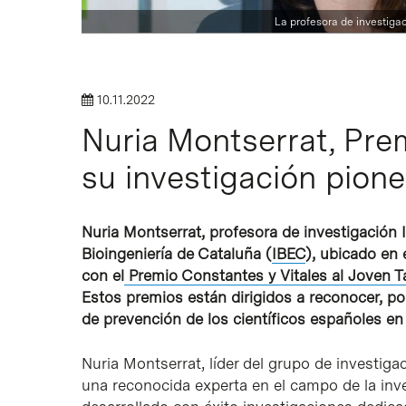
La profesora de investiga
10.11.2022
Intro para buscar o ESC per cerrar
Nuria Montserrat, Prem
su investigación pion
Nuria Montserrat, profesora de investigación I
Bioingeniería de Cataluña (
IBEC
), ubicado en 
con el
Premio Constantes y Vitales al Joven T
Estos premios están dirigidos a reconocer, pone
de prevención de los científicos españoles en 
Nuria Montserrat, líder del grupo de investiga
una reconocida experta en el campo de la inv