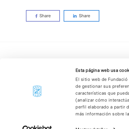
Share
Share
Esta página web usa cook
El sitio web de Fundació 
de gestionar sus prefere
C/Baldiri Reixac, 4-12 i 15
características que pueda
08028 Barcelona
(analizar cómo interactúa
T. 934 02 90 60
perfil elaborado a partir
más información sobre las