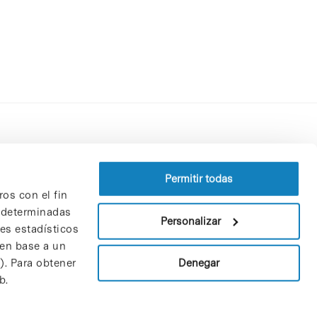
Perfil del contratante
Política de privacidad
Permitir todas
ros con el fin
Aviso Legal
n determinadas
Política de cookies
Personalizar
nes estadísticos
Patrones y patrocinadores
 en base a un
Bolsa de trabajo
Denegar
). Para obtener
Contacto
b.