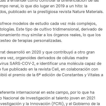
das a entender cómo controlar la diferenciación de las
po renal, lo que dio lugar en 2019 a un hito: la
os, publicado en la prestigiosa revista Nature Materials.
 ofrece modelos de estudio cada vez más complejos,
ologías. Este tipo de cultivo tridimensional, derivado de
ionamiento muy similar a los órganos reales, lo que los
testeo de terapias personalizadas.
rrat desarrolló en 2020 y que contribuyó a otro gran
rimera vez, organoides derivados de células madre
l virus SARS-COV-2, e identificar una molécula capaz de
jo fue publicado en la revista Cell, en colaboración con
cibió el premio de la 6ª edición de Constantes y Vitales a
referente internacional en este campo, por lo que ha
o Nacional de Investigación al talento joven en 2021
vestigación y la Innovación (FCRi), y el Gobierno de la