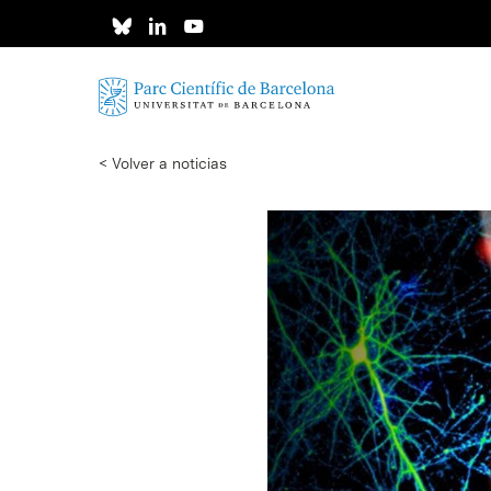
Skip
to
main
content
< Volver a noticias