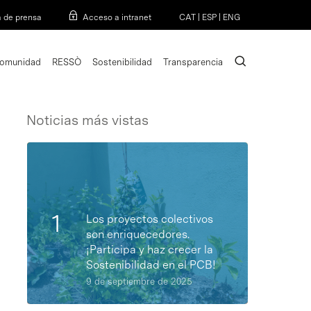
Menu
a de prensa
Acceso a intranet
CAT
|
ESP
|
ENG
search
omunidad
RESSÒ
Sostenibilidad
Transparencia
Noticias más vistas
Los proyectos colectivos
son enriquecedores.
¡Participa y haz crecer la
Sostenibilidad en el PCB!
9 de septiembre de 2025