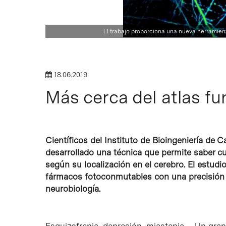
Intro para buscar o ESC per cerrar
El trabajo proporciona una nueva herramien
18.06.2019
Más cerca del atlas fu
Científicos del Instituto de Bioingeniería de C
desarrollado una técnica que permite saber cu
según su localización en el cerebro. El estudi
fármacos fotoconmutables con una precisión 
neurobiología.
Esquizofrenia, depresión, miastenia… Un gra