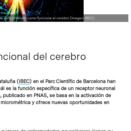
ta para entender como funciona el cerebro (Imagen: IBEC).
ncional del cerebro
ataluña (
IBEC
) en el Parc Científic de Barcelona han
ál es la función específica de un receptor neuronal
o, publicado en PNAS, se basa en la activación de
micrométrica y ofrece nuevas oportunidades en
n número de enfermedades neurológicas tienen su