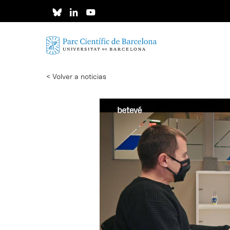
Skip
to
main
content
< Volver a noticias