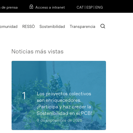
Menu
a de prensa
Acceso a intranet
CAT
|
ESP
|
ENG
search
omunidad
RESSÒ
Sostenibilidad
Transparencia
Noticias más vistas
Los proyectos colectivos
son enriquecedores.
¡Participa y haz crecer la
Sostenibilidad en el PCB!
9 de septiembre de 2025