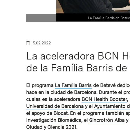
La Família Barris de Betev
Intro para buscar o ESC per cerrar
15.02.2022
La aceleradora BCN He
de la Família Barris d
El programa
La Família Barris
de Betevé dedicó 
hace en la ciudad de Barcelona. Durante el pr
cuales es la aceleradora
BCN Health Booster
,
Universidad de Barcelona
y el
Ayuntamiento d
el apoyo de
Biocat
. En el programa también a
Investigación Biomédica
, el
Sincrotrón Alba
y 
Ciudad y Ciencia 2021
.