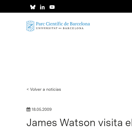
Skip
to
main
content
< Volver a noticias
18.05.2009
James Watson visita el
Intro para buscar o ESC per cerrar