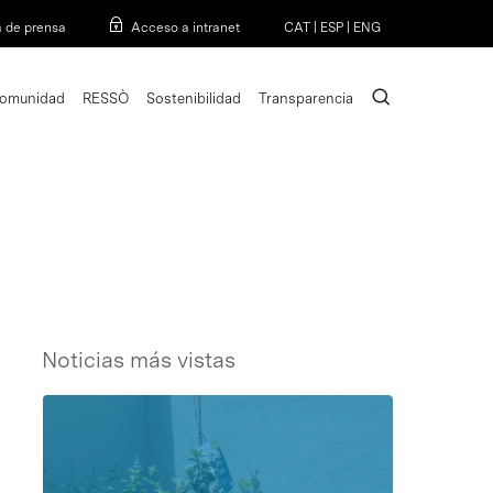
Menu
a de prensa
Acceso a intranet
CAT
|
ESP
|
ENG
search
omunidad
RESSÒ
Sostenibilidad
Transparencia
Noticias más vistas