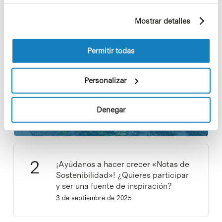
elaborado a partir de sus hábitos de navegación (por
Notas más vistas
ejemplo, páginas visitadas). Para obtener más
Mostrar detalles
información sobre las cookies puede consultar
la Política de cookies del sitio web.
Permitir todas
Personalizar
Los proyectos colectivos son
enriquecedores. ¡Participa y haz
crecer la Sostenibilidad en el PCB!
Denegar
9 de septiembre de 2025
¡Ayúdanos a hacer crecer «Notas de
Sostenibilidad»! ¿Quieres participar
y ser una fuente de inspiración?
3 de septiembre de 2025