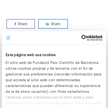
Share
Share
Categorías ODS
Esta página web usa cookies
> ACCIÓN POR EL CLIMA
El sitio web de Fundació Parc Científic de Barcelona
> ALIANZAS PARA LOGRAR LOS OBJETIVOS
utiliza cookies propias y de terceros con el fin de
> EDUCACIÓN DE CALIDAD
gestionar sus preferencias (recordar información para
que acceda al sitio web con determinadas
> INDUSTRIA, INNOVACIÓN E INFRAESTRUCTURAS
características que puedan diferenciar su experiencia
> PRODUCCIÓN Y CONSUMO RESPONSABLES
de la de otros usuarios), con fines estadísticos
> SALUD Y BIENESTAR
(analizar cómo interactúa con el sitio web) y para
> TRABAJO DECENTE Y CRECIMIENTO ECONÓMICO
mostrarle publicidad personalizada en base a un perfil