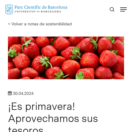
Skip
Menu
to
main
< Volver a notas de sostenibilidad
content
30.04.2024
¡Es primavera!
Aprovechamos sus
tesoros