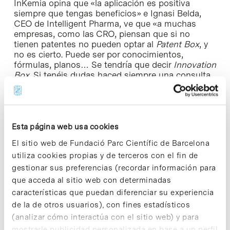
InKemia opina que «la aplicación es positiva
siempre que tengas beneficios» e Ignasi Belda,
CEO de Intelligent Pharma, ve que «a muchas
empresas, como las CRO, piensan que si no
tienen patentes no pueden optar al
Patent Box
, y
no es cierto. Puede ser por conocimientos,
fórmulas, planos… Se tendría que decir
Innovation
Box
. Si tenéis dudas haced siempre una consulta
vinculante».
Las dudas y las decisiones que van surgiendo
configuran la estrategia fiscal de cada empresa.
Esta página web usa cookies
Así lo considera el director financiero de InKemia,
grupo biotecnológico catalán con filiales en
El sitio web de Fundació Parc Científic de Barcelona
Colombia y Brasil. «La primera decisión fiscal es
utiliza cookies propias y de terceros con el fin de
saber donde te sitúas porque hay condicionantes,
gestionar sus preferencias (recordar información para
tanto para los inversores potenciales como para la
que acceda al sitio web con determinadas
empresa» reflexiona Xavier Castells. Castells
remarca que pocas pymes
biotec
aplican
características que puedan diferenciar su experiencia
contablemente la desgravación del Impuesto
de la de otros usuarios), con fines estadísticos
sobre sociedades: «Se pone en valor un activo
(analizar cómo interactúa con el sitio web) y para
que tenéis ante entidades financieras,
mostrarle publicidad personalizada en base a un perfil